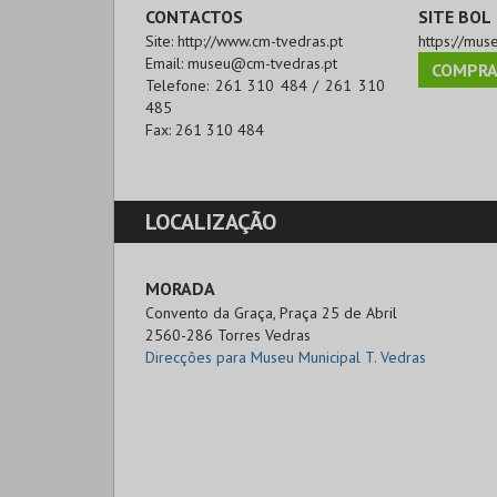
CONTACTOS
SITE BOL
Site:
http://www.cm-tvedras.pt
https://mus
Email:
museu@cm-tvedras.pt
COMPRA
Telefone:
261 310 484 / 261 310
485
Fax:
261 310 484
LOCALIZAÇÃO
MORADA
Convento da Graça, Praça 25 de Abril

2560-286 Torres Vedras
Direcções para Museu Municipal T. Vedras