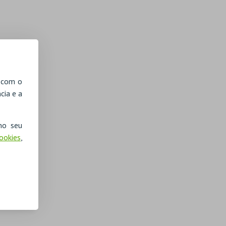
, com o
cia e a
no seu
Cookies
,