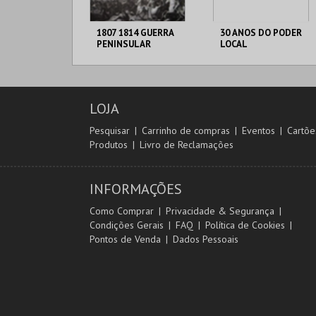
1807 1814 GUERRA
30 ANOS DO PODER
PENINSULAR
LOCAL
C. M. TORRES
C. M. TORRES
VEDRAS
VEDRAS
LOJA
MAIS INFO
MAIS INFO
Pesquisar
Carrinho de compras
Eventos
Cartõe
Produtos
Livro de Reclamações
COMPRAR
COMPRAR
INFORMAÇÕES
Como Comprar
Privacidade & Segurança
Condições Gerais
FAQ
Política de Cookies
Pontos de Venda
Dados Pessoais