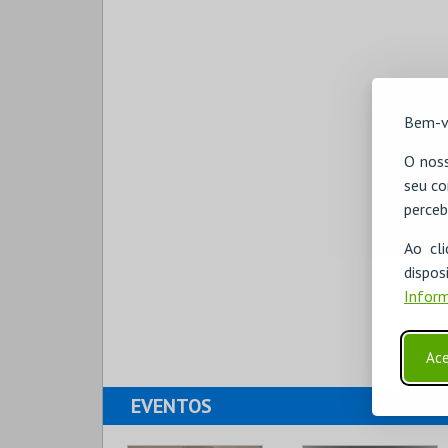
Bem-v
O noss
seu co
perceb
Ao cl
disp
Inform
Ace
EVENTOS