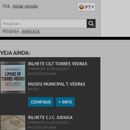
Olá,
iniciar sessão
PT
PESQUISA:
AVANÇADA
DISTRITO
VEJA AINDA:
SALA
BILHETE CILT TORRES VEDRAS
FORMAÇÃO & EDUCAÇÃO |
MULTIDISCIPLINAR
MUSEU MUNICIPAL T. VEDRAS
MUSEU
COMPRAR
+ INFO
BILHETE C.I.C. JUDAICA
FORMAÇÃO & EDUCAÇÃO |
MULTIDISCIPLINAR