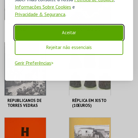
COMPRAR
COMPRAR
Informações Sobre Cookies
e
Privacidade & Segurança
.
TURRES VETERAS I
TURRES VETERAS
- ACTAS DE
X-HISTÓRIA DO
Aceitar
HISTÓRIA
SAGRADO E
C. M. TORRES
C. M. TORRES
MEDIEVAL
PROFANO
VEDRAS
VEDRAS
Rejeitar não essenciais
Gerir Preferências
MAIS INFO
MAIS INFO
COMPRAR
COMPRAR
REPUBLICANOS DE
RÉPLICA EM XISTO
TORRES VEDRAS
(10EUROS)
C. M. TORRES
C. M. TORRES
VEDRAS
VEDRAS