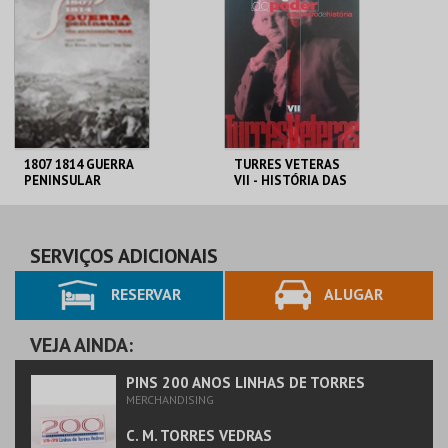
MAIS INFO
MAIS INFO
COMPRAR
COMPRAR
1807 1814 GUERRA
TURRES VETERAS
PENINSULAR
VII - HISTÓRIA DAS
FIGURAS DO PODER
C. M. TORRES
C. M. TORRES
VEDRAS
VEDRAS
SERVIÇOS ADICIONAIS
RESERVAR
ALUGAR
MAIS INFO
MAIS INFO
COMPRAR
COMPRAR
VEJA AINDA:
PINS 200 ANOS LINHAS DE TORRES
MERCHANDISING
C. M. TORRES VEDRAS