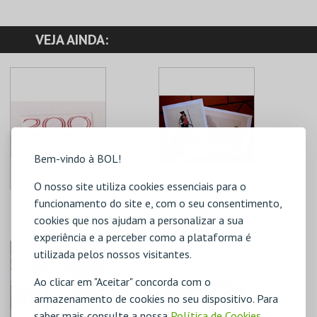
VEJA AINDA:
Bem-vindo à BOL!
O nosso site utiliza cookies essenciais para o
PINS 200 ANOS
GRAVURA DO
funcionamento do site e, com o seu consentimento,
LINHAS DE TORRES
CAMPONÊS
cookies que nos ajudam a personalizar a sua
C. M. TORRES
C. M. TORRES
experiência e a perceber como a plataforma é
VEDRAS
VEDRAS
utilizada pelos nossos visitantes.
Ao clicar em "Aceitar" concorda com o
MAIS INFO
MAIS INFO
armazenamento de cookies no seu dispositivo. Para
saber mais consulte a nossa
Política de Cookies
,