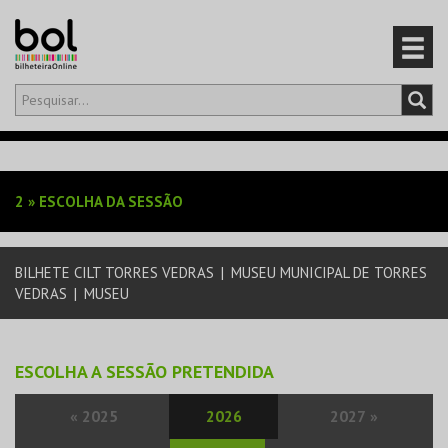
Olá,
iniciar sessão
PT
0
CARRINHO
2
»
ESCOLHA DA SESSÃO
EVENTOS
BILHETE CILT TORRES VEDRAS
|
MUSEU MUNICIPAL DE TORRES
CARTÕES
VEDRAS
|
MUSEU
PRODUTOS
ESCOLHA A SESSÃO PRETENDIDA
«
2025
2026
2027
»