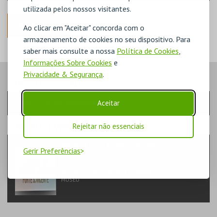
utilizada pelos nossos visitantes.
ANTERIOR
Ao clicar em "Aceitar" concorda com o
armazenamento de cookies no seu dispositivo. Para
saber mais consulte a nossa
Política de Cookies
,
Informações Sobre Cookies
e
Privacidade & Segurança
.
PASSO
- SESSÃO
Aceitar
Escolha a sessão pretendida
PASSO
- EVENTO
Rejeitar não essenciais
BILHETE CILT TORRES VEDRAS
Gerir Preferências
FORMAÇÃO & EDUCAÇÃO | MULTIDISCIPLINAR
MUSEU MUNICIPAL T. VEDRAS
MUSEU