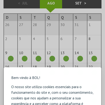
<
JUL
AGO
SET
>
D
S
T
Q
Q
S
S
26
27
28
29
30
31
1
2
3
4
5
6
7
8
9
10
11
12
13
14
15
16
17
18
19
20
21
22
Bem-vindo à BOL!
23
24
25
26
27
28
29
O nosso site utiliza cookies essenciais para o
funcionamento do site e, com o seu consentimento,
30
31
1
2
3
4
5
cookies que nos ajudam a personalizar a sua
experiência e a perceber como a plataforma é