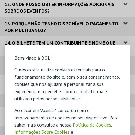
12. ONDE POSSO OBTER INFORMAÇÕES ADICIONAIS
SOBRE OS EVENTOS?
13. PORQUE NÃO TENHO DISPONÍVEL O PAGAMENTO
POR MULTIBANCO?
14. O BILHETE TEM UM CONTRIBUINTE E NOME QUE
NÃO O MEU.
Bem-vindo à BOL!
15. POSSO COMPRAR BILHETES NO PRÓPRIO DIA DO
EVENTO?
O nosso site utiliza cookies essenciais para o
funcionamento do site e, com o seu consentimento,
16. POSSO COMPRAR BILHETES PARA VÁRIOS
cookies que nos ajudam a personalizar a sua
EVENTOS?
experiência e a perceber como a plataforma é
utilizada pelos nossos visitantes.
17. POSSO DAR OS MEUS BILHETES A OUTRA PESSOA?
Ao clicar em "Aceitar" concorda com o
18. POSSO IMPRIMIR OS BILHETES A PRETO E
armazenamento de cookies no seu dispositivo. Para
BRANCO?
saber mais consulte a nossa
Política de Cookies
,
Informações Sobre Cookies
e
19. QUAIS OS MODOS DE PAGAMENTOS DISPONÍVEIS