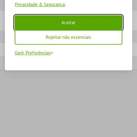
NO SITE BOL?
Privacidade & Segurança
.
20. QUANTO TEMPO DEMORA A DEBITAREM O VALOR
Aceitar
DA COMPRA NO CARTÃO DE CRÉDITO/DÉBITO?
21. QUANTOS BILHETES POSSO COMPRAR?
Rejeitar não essenciais
22. QUE BROWSER DEVO UTILIZAR NO SITE BOL?
Gerir Preferências
23. COMO POSSO UTILIZAR O CÓDIGO OFERTA?