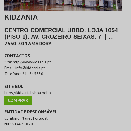
KIDZANIA
CENTRO COMERCIAL UBBO, LOJA 1054
(PISO 1), AV. CRUZEIRO SEIXAS, 7
|
AMADORA
2650-504
AMADORA
CONTACTOS
Site:
http://www.kidzania.pt
Email:
info@kidzania.pt
Telefone:
211545530
SITE BOL
https://kidzanialisboa.bol.pt
COMPRAR
ENTIDADE RESPONSÁVEL
Climbing Planet Portugal
NIF:
514637820