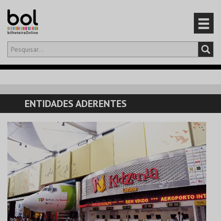
Olá,
iniciar sessão
PT
0
CARRINHO
ENTIDADES ADERENTES
EVENTOS
CARTÕES
PRODUTOS