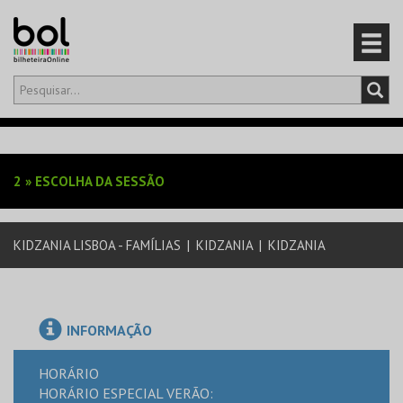
Olá,
iniciar sessão
PT
0
CARRINHO
2
»
ESCOLHA DA SESSÃO
EVENTOS
KIDZANIA LISBOA - FAMÍLIAS
|
KIDZANIA
|
KIDZANIA
CARTÕES
PRODUTOS
INFORMAÇÃO
HORÁRIO
HORÁRIO ESPECIAL VERÃO: