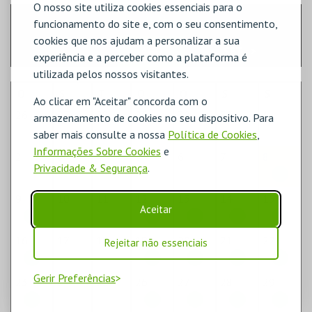
O nosso site utiliza cookies essenciais para o
«
2025
2026
2027
»
funcionamento do site e, com o seu consentimento,
cookies que nos ajudam a personalizar a sua
<
JUL
AGO
SET
>
experiência e a perceber como a plataforma é
utilizada pelos nossos visitantes.
D
S
T
Q
Q
S
S
Ao clicar em "Aceitar" concorda com o
26
27
28
29
30
31
1
armazenamento de cookies no seu dispositivo. Para
saber mais consulte a nossa
Política de Cookies
,
Informações Sobre Cookies
e
2
3
4
5
6
7
8
Privacidade & Segurança
.
9
10
11
12
13
14
15
Aceitar
16
17
18
19
20
21
22
Rejeitar não essenciais
Gerir Preferências
23
24
25
26
27
28
29