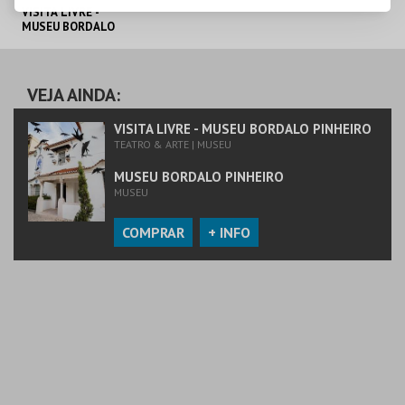
VISITA LIVRE -
MUSEU BORDALO
PINHEIRO
MUSEU BORDALO
PINHEIRO
VEJA AINDA:
MAIS INFO
VISITA LIVRE - MUSEU BORDALO PINHEIRO
TEATRO & ARTE | MUSEU
COMPRAR
MUSEU BORDALO PINHEIRO
MUSEU
COMPRAR
+ INFO