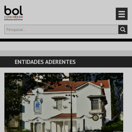
Olá,
iniciar sessão
PT
0
CARRINHO
ENTIDADES ADERENTES
EVENTOS
CARTÕES
PRODUTOS