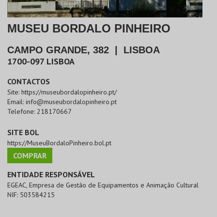
MUSEU BORDALO PINHEIRO
CAMPO GRANDE, 382
|
LISBOA
1700-097
LISBOA
CONTACTOS
Site:
https://museubordalopinheiro.pt/
Email:
info@museubordalopinheiro.pt
Telefone:
218170667
SITE BOL
https://MuseuBordaloPinheiro.bol.pt
COMPRAR
ENTIDADE RESPONSÁVEL
EGEAC, Empresa de Gestão de Equipamentos e Animação Cultural
NIF:
503584215