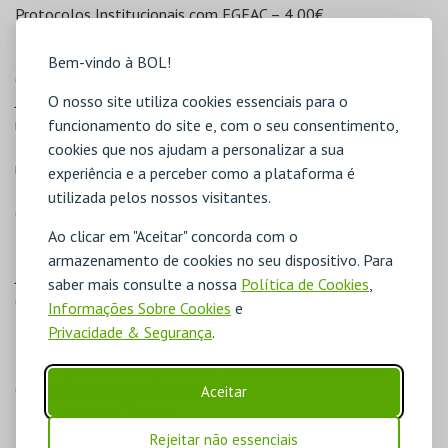
Protocolos Institucionais com EGEAC – 4,00€
Profissionais de artes Performativas – 3,50€
Entrada Livre
Bem-vindo à BOL!
Crianças até aos 12 anos
O nosso site utiliza cookies essenciais para o
Jovens 13-23 anos (residentes no concelho de Lisboa,
mediante comprovativo)
funcionamento do site e, com o seu consentimento,
Igual ou superior a 65 anos (residentes no concelho de Lisboa,
cookies que nos ajudam a personalizar a sua
mediante comprovativo)
experiência e a perceber como a plataforma é
Domingos e feriados até às 14 horas (residentes no concelho
utilizada pelos nossos visitantes.
de Lisboa, mediante comprovativo)
Dia Internacional dos Museus, 18 de maio
Ao clicar em "Aceitar" concorda com o
Funcionários EGEAC
armazenamento de cookies no seu dispositivo. Para
Jornalistas – Profissionais em exercício de funções específicas
saber mais consulte a nossa
Política de Cookies
,
(solicitação prévia)
Informações Sobre Cookies
e
Membros APOM/ICOM
Privacidade & Segurança
.
Portadores de
Lisboa Card
Investigadores e Professores – Credenciados ou em exercício
de funções (solicitação prévia)
Aceitar
Profissionais de Turismo
Mecenas institucionais (identificados pelo CA)
Rejeitar não essenciais