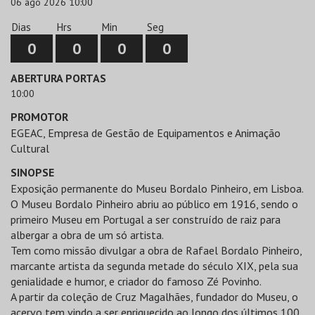
06 ago 2026 10:00
Dias
Hrs
Min
Seg
0
0
0
0
ABERTURA PORTAS
10:00
PROMOTOR
EGEAC, Empresa de Gestão de Equipamentos e Animação
Cultural
SINOPSE
Exposição permanente do Museu Bordalo Pinheiro, em Lisboa.
O Museu Bordalo Pinheiro abriu ao público em 1916, sendo o
primeiro Museu em Portugal a ser construído de raiz para
albergar a obra de um só artista.
Tem como missão divulgar a obra de Rafael Bordalo Pinheiro,
marcante artista da segunda metade do século XIX, pela sua
genialidade e humor, e criador do famoso Zé Povinho.
A partir da coleção de Cruz Magalhães, fundador do Museu, o
acervo tem vindo a ser enriquecido ao longo dos últimos 100