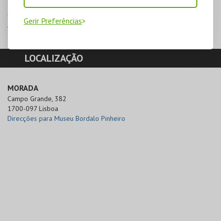
Desempregados (residentes no concelho de Lisboa, mediante
comprovativo)
Gerir Preferências
Acompanhantes de Pessoa com Características Específicas
LOCALIZAÇÃO
MORADA
Campo Grande, 382

1700-097 Lisboa
Direcções para Museu Bordalo Pinheiro