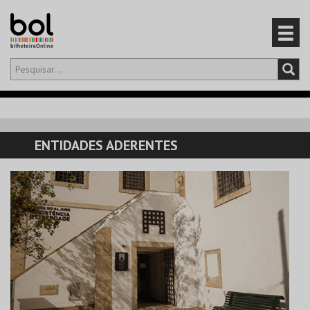
Olá,
iniciar sessão
PT
0
CARRINHO
ENTIDADES ADERENTES
EVENTOS
CARTÕES
PRODUTOS