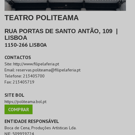
TEATRO POLITEAMA
RUA PORTAS DE SANTO ANTÃO, 109
|
LISBOA
1150-266
LISBOA
CONTACTOS
Site:
http://www.filipelaferia.pt
Email:
reservas.politeama@filipelaferia.pt
Telefone:
213405700
Fax:
213405719
SITE BOL
https://politeama.bol.pt
COMPRAR
ENTIDADE RESPONSÁVEL
Boca de Cena, Produções Artísticas Lda.
NIF:
509939724