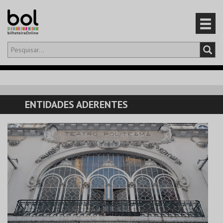
Olá,
iniciar sessão
PT
0
CARRINHO
ENTIDADES ADERENTES
EVENTOS
CARTÕES
PRODUTOS