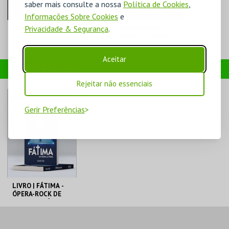
saber mais consulte a nossa
Política de Cookies
,
Informações Sobre Cookies
e
Privacidade & Segurança
.
MIL VEZES REVISTA
POCAHONTAS - A
PRINCESA ÍNDIA
Aceitar
TEATRO POLITEAMA
TEATRO POLITEAMA
PRODUTOS
Rejeitar não essenciais
MAIS INFO
MAIS INFO
Gerir Preferências
COMPRAR
COMPRAR
LIVRO | FÁTIMA -
ÓPERA-ROCK DE
FILIPE LA FÉRIA
TEATRO POLITEAMA