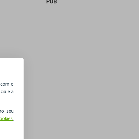
PUB
, com o
cia e a
no seu
Cookies
,