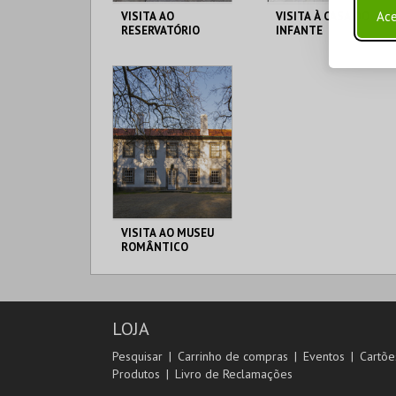
Ace
VISITA AO
VISITA À CASA DO
RESERVATÓRIO
INFANTE
RESERVATÓRIO
CASA DO INFANTE
MAIS INFO
MAIS INFO
COMPRAR
COMPRAR
VISITA AO MUSEU
ROMÂNTICO
MUSEU ROMÂNTICO
LOJA
MAIS INFO
Pesquisar
Carrinho de compras
Eventos
Cartõe
Produtos
Livro de Reclamações
COMPRAR