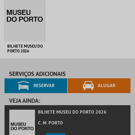
BILHETE MUSEU DO
PORTO 2026
C. M. PORTO
AQUISIÇÃO
SERVIÇOS ADICIONAIS
RESERVAR
ALUGAR
MAIS INFO
COMPRAR
VEJA AINDA:
BILHETE MUSEU DO PORTO 2026
C. M. PORTO