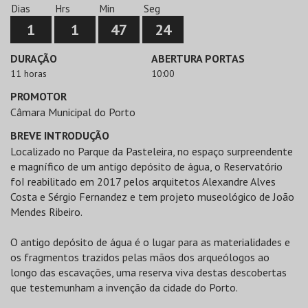
Dias
Hrs
Min
Seg
1
1
47
24
DURAÇÃO
ABERTURA PORTAS
11 horas
10:00
PROMOTOR
Câmara Municipal do Porto
BREVE INTRODUÇÃO
Localizado no Parque da Pasteleira, no espaço surpreendente
e magnífico de um antigo depósito de água, o Reservatório
foI reabilitado em 2017 pelos arquitetos Alexandre Alves
Costa e Sérgio Fernandez e tem projeto museológico de João
Mendes Ribeiro.
O antigo depósito de água é o lugar para as materialidades e
os fragmentos trazidos pelas mãos dos arqueólogos ao
longo das escavações, uma reserva viva destas descobertas
que testemunham a invenção da cidade do Porto.