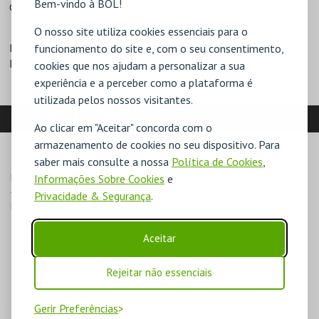
Bem-vindo à BOL!
Geral - 4€
DESCONTOS
O nosso site utiliza cookies essenciais para o
Bilhete para grupo (>10)
Entidades com protocolo
funcionamento do site e, com o seu consentimento,
Maiores de 65 anos
Situação de desemprego
cookies que nos ajudam a personalizar a sua
experiência e a perceber como a plataforma é
utilizada pelos nossos visitantes.
LOCALIZAÇÃO
Ao clicar em "Aceitar" concorda com o
armazenamento de cookies no seu dispositivo. Para
MORADA
saber mais consulte a nossa
Política de Cookies
,
R. Gomes Eanes de Azurara 122

Informações Sobre Cookies
e
4150-362 Porto
Privacidade & Segurança
.
Direcções para Reservatório
Aceitar
Rejeitar não essenciais
Gerir Preferências