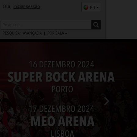
Olá,
iniciar sessão
PT
PESQUISA:
AVANÇADA
POR SALA
DISTRITO
SALA