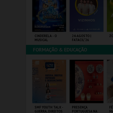
COMPRAR
COMPRAR
COMPRAR
ASSE 3 DIAS FEIRA
CINDERELA - O
24-AGOSTO |
ZO
EDIEVAL
MUSICAL
FATACIL"26
ALMELA
. M. PALMELA
FORMAÇÃO & EDUCAÇÃO
EUROPARQUE
PARQ. FEIRAS E
PA
EXPOSIÇÕES
OR
ARTÃO
MAIS INFO
MAIS INFO
MAIS INFO
COMPRAR
COMPRAR
COMPRAR
ARIONETAS E
SMF YOUTH TALK -
PRESENÇA
FÉ
EMOCRACIA -
GUERRA, DIREITOS
PORTUGUESA NA
MA