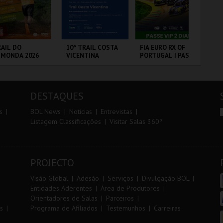
r
i
i
n
o
t
AIL DO
10º TRAIL COSTA
FIA EURO RX OF
SA
LMONDA 2026
VICENTINA
PORTUGAL | PASSE
A 
r
e
VIP 2 DIAS
SA
PE
RRA DE AIRE
SANTIAGO DO
CIRCUITO DE
ML
CACÉM E SINES
LOUSADA
AN
DESTAQUES
MAIS INFO
MAIS INFO
MAIS INFO
s
BOL News
Noticias
Entrevistas
Listagem Classificações
Visitar Salas 360º
INSCREVER
INSCREVER
COMPRAR
PROJECTO
Visão Global
Adesão
Serviços
Divulgação BOL
Entidades Aderentes
Área de Produtores
Orientadores de Salas
Parceiros
s
Programa de Afiliados
Testemunhos
Carreiras