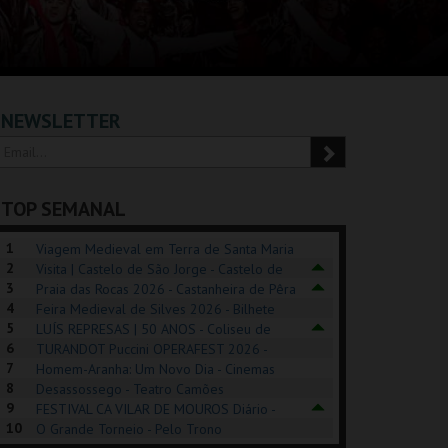
NEWSLETTER
TOP SEMANAL
1
Viagem Medieval em Terra de Santa Maria
2
2026 - Santa Maria da Feira
Visita | Castelo de São Jorge - Castelo de
3
São Jorge
Praia das Rocas 2026 - Castanheira de Pêra
4
Feira Medieval de Silves 2026 - Bilhete
5
Diário - Centro Histórico Silves
LUÍS REPRESAS | 50 ANOS - Coliseu de
6
Lisboa
TURANDOT Puccini OPERAFEST 2026 -
POSIÇÕES |
SHREK, O MUSICAL
PIZZA MAN OEIRAS
PÉR
7
Convento da Cartuxa
Homem-Aranha: Um Novo Dia - Cinemas
HIBITIONS 2026
DE 
8
Cinemax Penafiel
Desassossego - Teatro Camões
9
FESTIVAL CA VILAR DE MOUROS Diário -
SEU DO ORIENTE.
TAGUSPARK
TAGUSPARK
CAS
10
Vilar de Mouros
O Grande Torneio - Pelo Trono