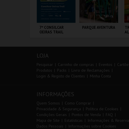
IA 29
7º CONSILCAR
PARQUE AVENTURA
TR
NTERNATIONAL
OEIRAS TRAIL
A
ASTERS FUTSAL
026 - SL BENFICA
S FC JIMBEE CAR
ORTIMÃO ARENA
FÁBRICA DA
PARQUE
SE
PÓLVORA
ORNITOLÓGICO
LOJA
MAIS INFO
MAIS INFO
MAIS INFO
Pesquisar
Carrinho de compras
Eventos
Cartõe
Produtos
Packs
Livro de Reclamações
Login & Registo de Clientes
Minha Conta
COMPRAR
INSCREVER
COMPRAR
INFORMAÇÕES
Quem Somos
Como Comprar
Privacidade & Segurança
Política de Cookies
Condições Gerais
Pontos de Venda
FAQ
Mapa de Site
Estatísticas
Informações & Reserva
Dados Pessoais
Informações sobre Cookies