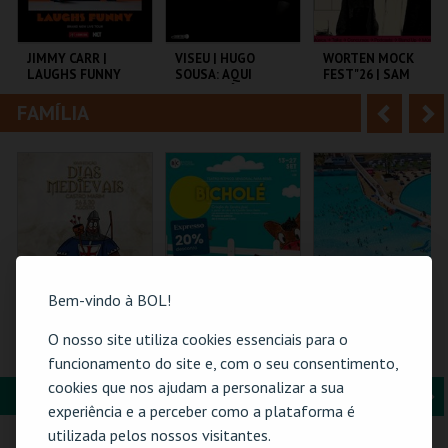
i
n
o
t
JIMMY CARR |
VISEU | HUGO
WORTEN MOCK
LAUGHS FUNNY
SOUSA: AQUI
FEST"26 | SAM
r
e
ENTRE NÓS
MORRIL
FAMÍLIA
A
S
COLISEU DE LISBOA
EXPOCENTER VISEU
CINEMA SÃO JORGE .
n
e
t
g
MAIS INFO
MAIS INFO
MAIS INFO
e
u
COMPRAR
COMPRAR
COMPRAR
r
i
i
n
Bem-vindo à BOL!
o
t
O nosso site utiliza cookies essenciais para o
BILHETE
BICHOLÉ
PRAIA DAS ROCAS -
COMPLETO- INCLUI
SOMBRAS 2026
funcionamento do site e, com o seu consentimento,
r
e
CASTELO | DIAS
cookies que nos ajudam a personalizar a sua
MEDIEVAIS EM
FORMAÇÃO & EDUCAÇÃO
A
S
CASTRO MARIM
VILA DE CASTRO
BOUTIQUE DA
PRAIA DAS ROCAS
experiência e a perceber como a plataforma é
2026
MARIM
CULTURA
n
e
utilizada pelos nossos visitantes.