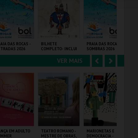
e
u
COMPRAR
COMPRAR
COMPRAR
r
i
i
n
o
t
AIA DAS ROCAS -
BILHETE
PRAIA DAS ROCAS -
RO
TRADAS 2026
COMPLETO- INCLUI
SOMBRAS 2026
PA
r
e
CASTELO | DIAS
MEDIEVAIS EM
VER MAIS
A
S
CASTRO MARIM
AIA DAS ROCAS
VILA DE CASTRO
PRAIA DAS ROCAS
VI
2026
MARIM
n
e
t
g
MAIS INFO
MAIS INFO
MAIS INFO
e
u
COMPRAR
COMPRAR
COMPRAR
r
i
i
n
o
t
ANÇA EM ADULTO
TEATRO ROMANO -
MARIONETAS E
PA
UMMER
MESTRE DE OBRAS,
DEMOCRACIA -
AN