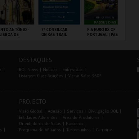
r
i
i
n
o
t
NTO ANTÓNIO -
7º CONSILCAR
FIA EURO RX OF
10
LISBOA DE
OEIRAS TRAIL
PORTUGAL | PASSE
VI
r
e
NTO ANTÓNIO -
3 DIAS
ERCURSO
 - SANTO
FÁBRICA DA
CIRCUITO DE
SA
NTÓNIO
PÓLVORA
LOUSADA
CA
DESTAQUES
MAIS INFO
MAIS INFO
MAIS INFO
s
BOL News
Noticias
Entrevistas
Listagem Classificações
Visitar Salas 360º
COMPRAR
INSCREVER
COMPRAR
PROJECTO
Visão Global
Adesão
Serviços
Divulgação BOL
Entidades Aderentes
Área de Produtores
Orientadores de Salas
Parceiros
s
Programa de Afiliados
Testemunhos
Carreiras