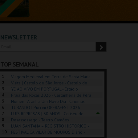
NEWSLETTER
TOP SEMANAL
1
Viagem Medieval em Terra de Santa Maria
2
2026 - Santa Maria da Feira
Visita | Castelo de São Jorge - Castelo de
3
São Jorge
YE AO VIVO EM PORTUGAL - Estádio
4
Algarve
Praia das Rocas 2026 - Castanheira de Pêra
5
Homem-Aranha: Um Novo Dia - Cinemas
6
Cinemax Penafiel
TURANDOT Puccini OPERAFEST 2026 -
POSIÇÕES |
SHREK, O MUSICAL
PIZZA MAN OEIRAS
PÉR
7
Convento da Cartuxa
LUÍS REPRESAS | 50 ANOS - Coliseu de
HIBITIONS 2026
DE 
8
Lisboa
Desassossego - Teatro Camões
9
LUAN SANTANA – REGISTRO HISTÓRICO -
SEU DO ORIENTE.
TAGUSPARK
TAGUSPARK
CAS
10
Estádio da Luz
FESTIVAL CA VILAR DE MOUROS Diário -