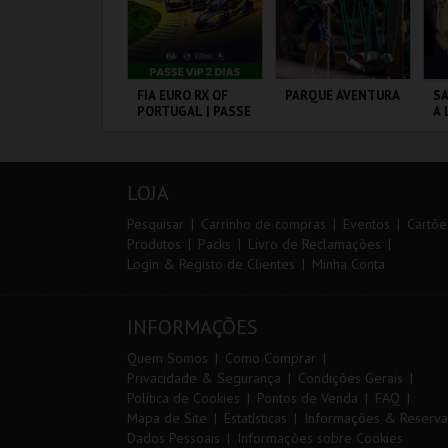
IA 29
FIA EURO RX OF
PARQUE AVENTURA
SA
NTERNATIONAL
PORTUGAL | PASSE
A 
ASTERS FUTSAL
VIP 2 DIAS
SA
026 - SPORTING
P
P VS PALMA
ORTIMÃO ARENA
CIRCUITO DE
PARQUE
ML
UTSAL
LOUSADA
ORNITOLÓGICO
A
LOJA
MAIS INFO
MAIS INFO
MAIS INFO
Pesquisar
Carrinho de compras
Eventos
Cartõe
Produtos
Packs
Livro de Reclamações
Login & Registo de Clientes
Minha Conta
COMPRAR
COMPRAR
COMPRAR
INFORMAÇÕES
Quem Somos
Como Comprar
Privacidade & Segurança
Condições Gerais
Política de Cookies
Pontos de Venda
FAQ
Mapa de Site
Estatísticas
Informações & Reserva
Dados Pessoais
Informações sobre Cookies