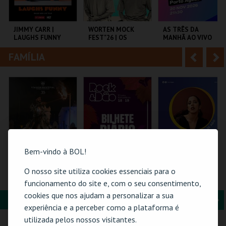
i
n
o
t
JIMMY CARR |
WORTEN MOCK
AS TRÊS DA
LAUGHS FUNNY
FEST"26 | OS
MANHÃ AO VIVO
r
e
PRIMOS
FAMÍLIA
A
S
COLISEU DE LISBOA
CINEMA SÃO JORGE .
COLISEU PORTO
AGEAS
n
e
t
g
MAIS INFO
MAIS INFO
MAIS INFO
e
u
COMPRAR
COMPRAR
COMPRAR
r
i
i
n
Bem-vindo à BOL!
o
t
O nosso site utiliza cookies essenciais para o
O GRANDE
ROCK & DÃO | 19
26-AGOSTO |
TORNEIO - PELO
SETEMBRO
FATACIL"26
funcionamento do site e, com o seu consentimento,
r
e
TRONO
cookies que nos ajudam a personalizar a sua
PORTUCALENSE
FORMAÇÃO & EDUCAÇÃO
A
S
SANTA MARIA DA
VISEU
PARQ. FEIRAS E
experiência e a perceber como a plataforma é
FEIRA
EXPOSIÇÕES
n
e
utilizada pelos nossos visitantes.