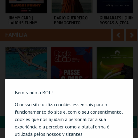
i
n
o
t
JIMMY CARR |
DÁRIO GUERREIRO |
GUIMARÃES | QUIM
LAUGHS FUNNY
PRIMOGÉNITO
ROSCAS & ZECA
r
e
ESTACIONÂNCIO
FAMÍLIA
A
S
COLISEU DE LISBOA
TEATRO DAS
MULTIUSOS DE
FIGURAS
GUIMARÃES
n
e
t
g
MAIS INFO
MAIS INFO
MAIS INFO
e
u
COMPRAR
COMPRAR
COMPRAR
r
i
i
n
Bem-vindo à BOL!
o
t
O nosso site utiliza cookies essenciais para o
PRAIA DAS ROCAS -
ROCK & DÃO |
ZOO DE LOUROSA
ENTRADAS 2026
PASSE 2 DIAS
funcionamento do site e, com o seu consentimento,
r
e
cookies que nos ajudam a personalizar a sua
FORMAÇÃO & EDUCAÇÃO
A
S
PRAIA DAS ROCAS
VISEU
PARQUE
experiência e a perceber como a plataforma é
ORNITOLÓGICO
n
e
utilizada pelos nossos visitantes.