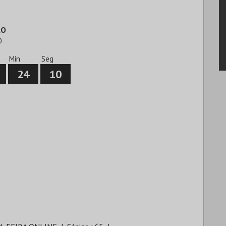
ÃO
0
Min
Seg
24
10