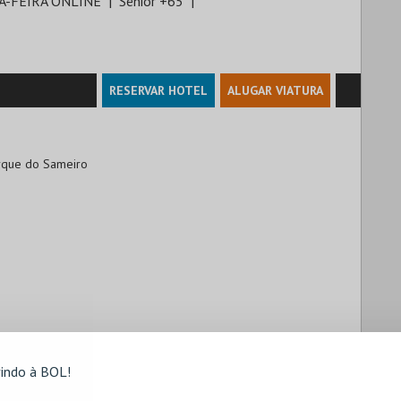
A-FEIRA ONLINE
Sénior +65
RESERVAR HOTEL
ALUGAR VIATURA
arque do Sameiro

indo à BOL!