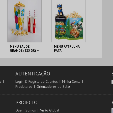
MAIS INFO
MAIS INFO
COMPRAR
COMPRAR
MENU BALDE
MENU PATRULHA
GRANDE (225 GR) +
PATA
2 BEBIDAS DE 500
CENÁRIO CASUAL
CENÁRIO CASUAL
ML
AUTENTICAÇÃO
MAIS INFO
MAIS INFO
s
Login & Registo de Clientes
Minha Conta
Produtores
Orientadores de Salas
COMPRAR
COMPRAR
PROJECTO
Quem Somos
Visão Global