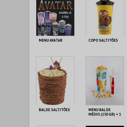
MENU AVATAR
COPO SALTITÕES
CENÁRIO CASUAL
CENÁRIO CASUAL
MAIS INFO
MAIS INFO
COMPRAR
COMPRAR
BALDE SALTITÕES
MENU BALDE
MÉDIO (150 GR) + 1
BEBIDA DE 750 ML
CENÁRIO CASUAL
CENÁRIO CASUAL