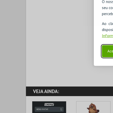
O noss
seu co
perceb
Ao cl
disp
Inform
Ace
VEJA AINDA: