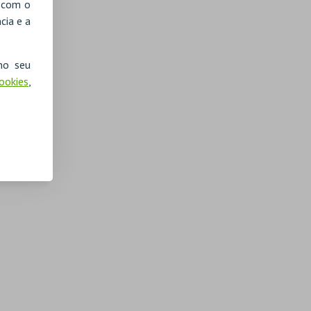
, com o
cia e a
no seu
Cookies
,