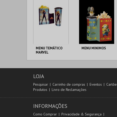
MAIS INFO
MAIS INFO
COMPRAR
COMPRAR
MENU TEMÁTICO
MENU MINIMOS
MARVEL
CENÁRIO CASUAL
CENÁRIO CASUAL
LOJA
MAIS INFO
MAIS INFO
Pesquisar
Carrinho de compras
Eventos
Cartõe
Produtos
Livro de Reclamações
COMPRAR
COMPRAR
INFORMAÇÕES
Como Comprar
Privacidade & Segurança