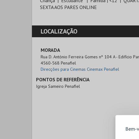
Criança
Estudante
Familia | <12
QUART
SEXTA AOS PARES ONLINE
LOCALIZAÇÃO
MORADA
Rua D. António Ferreira Gomes nº 104 A - Edifício P
4560-568 Penafiel
Direcções para Cinemas Cinemax Penafiel
PONTOS DE REFERÊNCIA
Igreja Sameiro Penafiel
Bem-v