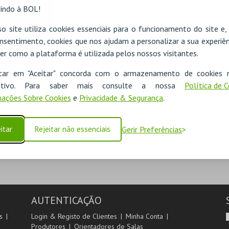
indo à BOL!
o site utiliza cookies essenciais para o funcionamento do site e
nsentimento, cookies que nos ajudam a personalizar a sua experiên
er como a plataforma é utilizada pelos nossos visitantes.
icar em "Aceitar" concorda com o armazenamento de cookies 
ADICIONAR
ositivo. Para saber mais consulte a nossa
Política de 
ações Sobre Cookies
e
Privacidade & Segurança
.
SEGUINTE
itar
Rejeitar não essenciais
Gerir Preferências
AUTENTICAÇÃO
s
Login & Registo de Clientes
Minha Conta
Produtores
Orientadores de Salas