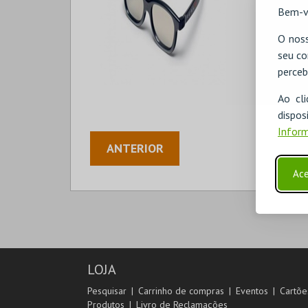
Bem-v
O noss
seu co
perceb
Ao cl
disp
Inform
ANTERIOR
Ace
LOJA
Pesquisar
Carrinho de compras
Eventos
Cartõe
Produtos
Livro de Reclamações