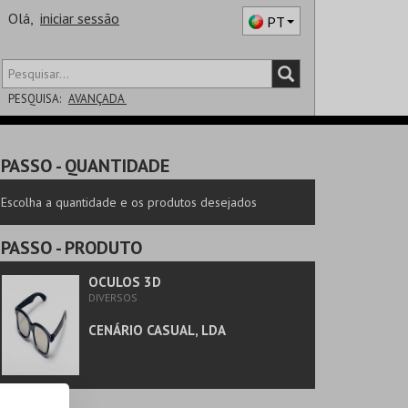
Olá,
iniciar sessão
PT
PESQUISA:
AVANÇADA
DISTRITO
PASSO
- QUANTIDADE
SALA
Escolha a quantidade e os produtos desejados
PASSO
- PRODUTO
OCULOS 3D
DIVERSOS
CENÁRIO CASUAL, LDA