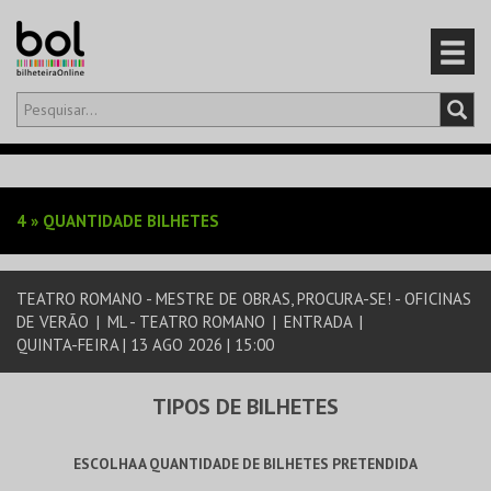
Olá,
iniciar sessão
PT
0
CARRINHO
4
»
QUANTIDADE BILHETES
EVENTOS
TEATRO ROMANO - MESTRE DE OBRAS, PROCURA-SE! - OFICINAS
CARTÕES
DE VERÃO
|
ML - TEATRO ROMANO
|
ENTRADA
|
QUINTA-FEIRA | 13 AGO 2026 | 15:00
PRODUTOS
TIPOS DE BILHETES
ESCOLHA A QUANTIDADE DE BILHETES PRETENDIDA