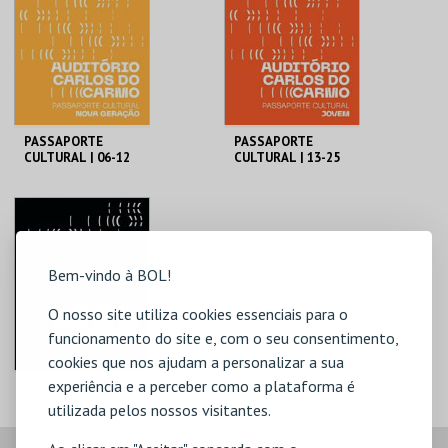
PASSAPORTE
PASSAPORTE
CULTURAL | 06-12
CULTURAL | 13-25
ANOS
ANOS
MUNICÍPIO DE
MUNICÍPIO DE
LAGOA
LAGOA
06-12 ANOS
13-25 ANOS
MAIS INFO
MAIS INFO
Bem-vindo à BOL!
COMPRAR
COMPRAR
O nosso site utiliza cookies essenciais para o
funcionamento do site e, com o seu consentimento,
cookies que nos ajudam a personalizar a sua
experiência e a perceber como a plataforma é
PASSAPORTE
CULTURAL | 26-64
utilizada pelos nossos visitantes.
ANOS
MUNICÍPIO DE
LAGOA