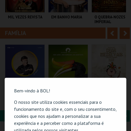
i
n
o
t
MIL VEZES REVISTA
EM BANHO MARIA
O QUEBRA-NOZES |
IMPERIAL
r
e
HERITAGE BALLET |
CLASSIC STAGE
FAMÍLIA
A
S
TEATRO POLITEAMA
C CULTURAL
COLISEU DE LISBOA
ANTÓNIO ALEIXO
n
e
t
g
MAIS INFO
MAIS INFO
MAIS INFO
e
u
COMPRAR
COMPRAR
COMPRAR
r
i
i
n
Bem-vindo à BOL!
o
t
21-AGOSTO |
ZOO DE LOUROSA
PASSE 5 DIAS
O nosso site utiliza cookies essenciais para o
FATACIL"26
(MERCADO +
r
e
funcionamento do site e, com o seu consentimento,
CASTELO) | DIAS
MEDIEVAIS EM
FORMAÇÃO & EDUCAÇÃO
A
S
cookies que nos ajudam a personalizar a sua
CASTRO MARIM
PARQ. FEIRAS E
PARQUE
VILA DE CASTRO
experiência e a perceber como a plataforma é
2026
EXPOSIÇÕES
ORNITOLÓGICO
MARIM
n
e
utilizada pelos nossos visitantes.