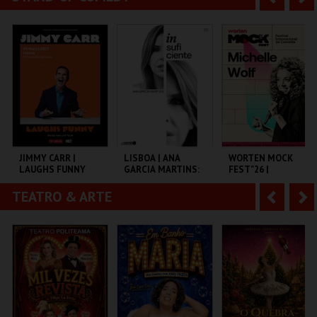
FORUM BRAGA
ESTÁDIO ALGARVE
MULTIUSOS DE
GUIMARÃES
n
e
t
g
MAIS INFO
MAIS INFO
MAIS INFO
e
u
COMPRAR
COMPRAR
COMPRAR
r
i
i
n
o
t
JIMMY CARR |
LISBOA | ANA
WORTEN MOCK
LAUGHS FUNNY
GARCIA MARTINS:
FEST"26 |
r
e
INSUFICIENTE
MICHELLE WOLF
TEATRO & ARTE
A
S
COLISEU DE LISBOA
AULA MAGNA
CINEMA SÃO JORGE .
n
e
t
g
MAIS INFO
MAIS INFO
MAIS INFO
e
u
COMPRAR
COMPRAR
COMPRAR
r
i