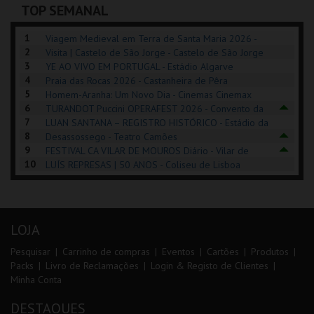
TOP SEMANAL
INSCREVER
COMPRAR
COMPRAR
1
Viagem Medieval em Terra de Santa Maria 2026 -
2
Santa Maria da Feira
Visita | Castelo de São Jorge - Castelo de São Jorge
3
YE AO VIVO EM PORTUGAL - Estádio Algarve
4
Praia das Rocas 2026 - Castanheira de Pêra
5
Homem-Aranha: Um Novo Dia - Cinemas Cinemax
6
Penafiel
TURANDOT Puccini OPERAFEST 2026 - Convento da
7
Cartuxa
LUAN SANTANA – REGISTRO HISTÓRICO - Estádio da
8
Luz
Desassossego - Teatro Camões
9
FESTIVAL CA VILAR DE MOUROS Diário - Vilar de
10
Mouros
LUÍS REPRESAS | 50 ANOS - Coliseu de Lisboa
LOJA
Pesquisar
Carrinho de compras
Eventos
Cartões
Produtos
Packs
Livro de Reclamações
Login & Registo de Clientes
Minha Conta
DESTAQUES