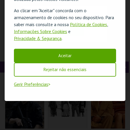
t
g
MAIS INFO
MAIS INFO
MAIS INFO
Ao clicar em "Aceitar" concorda com o
O evento escolhido não está disponível
e
u
armazenamento de cookies no seu dispositivo. Para
COMPRAR
COMPRAR
COMPRAR
saber mais consulte a nossa
Política de Cookies
,
r
i
OK
Informações Sobre Cookies
e
Privacidade & Segurança
.
i
n
o
t
DEBATÍVEL – TODO
IA COMO COPILOTO
CONSTRUINDO
Aceitar
O DISCURSO DE
- A CONFERENCIA
PERSONAGENS
r
e
ÓDIO DEVE SER
CANTANTES
CRIME?
OPERAFEST 2026
CINEMA
A
S
Rejeitar não essenciais
CAPITÓLIO.
CENTRO CULTURAL
TEATRO DA
LEZÍRIA
COMUNA
n
e
Gerir Preferências
t
g
MAIS INFO
MAIS INFO
MAIS INFO
e
u
COMPRAR
COMPRAR
COMPRAR
r
i
i
n