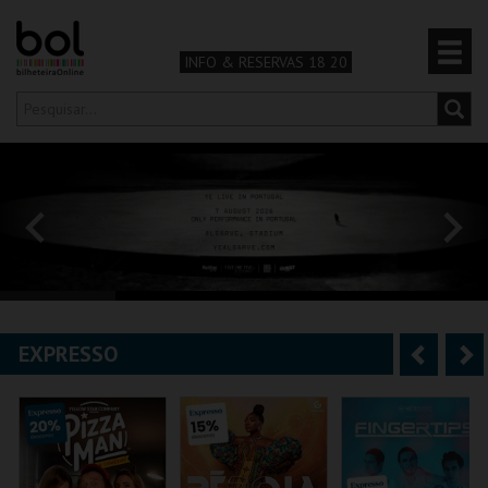
INFO & RESERVAS 18 20
Olá,
iniciar sessão
PT
0
CARRINHO
TEATRO & ARTE
MÚSICA & FESTIVAIS
EXPRESSO
A
S
FAMÍLIA
n
e
DESPORTO & AVENTURA
t
g
e
u