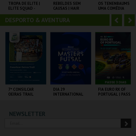
o
t
TROPA DE ELITE |
REBELDES SEM
OS TENENBAUMS –
ELITE SQUAD -
CAUSAS | HAIR
UMA COMÉDIA
r
e
CICLO CLÁSSICOS
GENIAL | THE
DO BRASIL
ROYAL
DESPORTO & AVENTURA
A
S
TENENBAUMS
CAPITÓLIO.
CINEMATECA
CAPITÓLIO.
n
e
t
g
MAIS INFO
MAIS INFO
MAIS INFO
e
u
COMPRAR
COMPRAR
COMPRAR
r
i
i
n
o
t
7º CONSILCAR
DIA 29
FIA EURO RX OF
OEIRAS TRAIL
INTERNATIONAL
PORTUGAL | PASSE
r
e
MASTERS FUTSAL
3 DIAS
2026 - SL BENFICA
VS FC JIMBEE CAR
FÁBRICA DA
PORTIMÃO ARENA
CIRCUITO DE
NEWSLETTER
PÓLVORA
LOUSADA
MAIS INFO
MAIS INFO
MAIS INFO