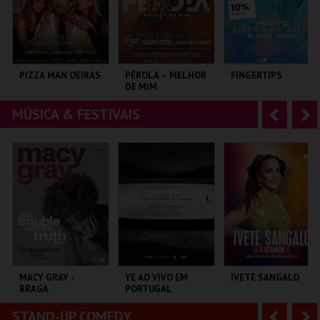
r
i
i
n
o
t
PIZZA MAN OEIRAS
PÉROLA – MELHOR
FINGERTIPS
DE MIM
r
e
MÚSICA & FESTIVAIS
A
S
TAGUSPARK
CASINO ESTORIL
SUPER BOCK ARENA
n
e
t
g
MAIS INFO
MAIS INFO
MAIS INFO
e
u
COMPRAR
COMPRAR
COMPRAR
r
i
i
n
o
t
MACY GRAY -
YE AO VIVO EM
IVETE SANGALO
BRAGA
PORTUGAL
r
e
STAND-UP COMEDY
A
S