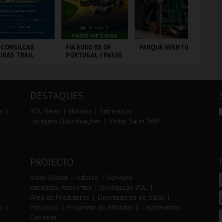
r
i
i
n
o
t
 CONSILCAR
FIA EURO RX OF
PARQUE AVENTURA
SA
IRAS TRAIL
PORTUGAL | PASSE
A 
r
e
VIP 2 DIAS
SA
PE
BRICA DA
CIRCUITO DE
PARQUE
ML
LVORA
LOUSADA
ORNITOLÓGICO
AN
DESTAQUES
MAIS INFO
MAIS INFO
MAIS INFO
s
BOL News
Noticias
Entrevistas
Listagem Classificações
Visitar Salas 360º
INSCREVER
COMPRAR
COMPRAR
PROJECTO
Visão Global
Adesão
Serviços
Entidades Aderentes
Divulgação BOL
Área de Produtores
Orientadores de Salas
s
Parceiros
Programa de Afiliados
Testemunhos
Carreiras