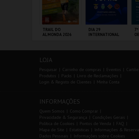
IA EURO RX OF
TRAIL DO
DIA 29
7º
ORTUGAL | PASSE
ALMONDA 2026
INTERNATIONAL
OE
 DIAS
MASTERS FUTSAL
2026 - SL BENFICA
VS FC JIMBEE CAR
IRCUITO DE
SERRA DE AIRE
PORTIMÃO ARENA
FÁ
OUSADA
PÓ
LOJA
MAIS INFO
MAIS INFO
MAIS INFO
Pesquisar
Carrinho de compras
Eventos
Cartõe
Produtos
Packs
Livro de Reclamações
Login & Registo de Clientes
Minha Conta
COMPRAR
INSCREVER
COMPRAR
INFORMAÇÕES
Quem Somos
Como Comprar
Privacidade & Segurança
Condições Gerais
Política de Cookies
Pontos de Venda
FAQ
Mapa de Site
Estatísticas
Informações & Reserva
Dados Pessoais
Informações sobre Cookies