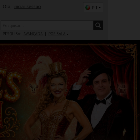
Olá,
iniciar sessão
PT
PESQUISA:
AVANÇADA
POR SALA
DISTRITO
SALA