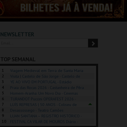
NEWSLETTER
TOP SEMANAL
1
Viagem Medieval em Terra de Santa Maria
2
2026 - Santa Maria da Feira
Visita | Castelo de São Jorge - Castelo de
3
São Jorge
YE AO VIVO EM PORTUGAL - Estádio
4
Algarve
Praia das Rocas 2026 - Castanheira de Pêra
5
Homem-Aranha: Um Novo Dia - Cinemas
6
Cinemax Penafiel
TURANDOT Puccini OPERAFEST 2026 -
POSIÇÕES |
SHREK, O MUSICAL
PÉROLA – MELHOR
7
Convento da Cartuxa
LUÍS REPRESAS | 50 ANOS - Coliseu de
HIBITIONS 2026
DE MIM
8
Lisboa
Desassossego - Teatro Camões
9
LUAN SANTANA – REGISTRO HISTÓRICO -
SEU DO ORIENTE.
TAGUSPARK
CASINO ESTORIL
TAG
10
Estádio da Luz
FESTIVAL CA VILAR DE MOUROS Diário -