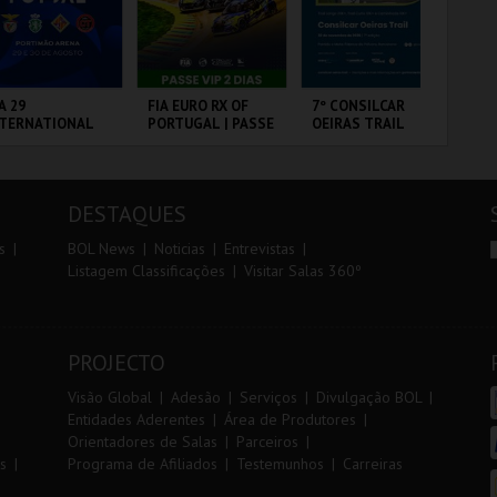
r
i
i
n
o
t
A 29
FIA EURO RX OF
7º CONSILCAR
FI
NTERNATIONAL
PORTUGAL | PASSE
OEIRAS TRAIL
PO
r
e
ASTERS FUTSAL
VIP 2 DIAS
3 
26 - SL BENFICA
 FC JIMBEE CAR
RTIMÃO ARENA
CIRCUITO DE
FÁBRICA DA
CI
LOUSADA
PÓLVORA
LO
DESTAQUES
MAIS INFO
MAIS INFO
MAIS INFO
s
BOL News
Noticias
Entrevistas
Listagem Classificações
Visitar Salas 360º
COMPRAR
COMPRAR
INSCREVER
PROJECTO
Visão Global
Adesão
Serviços
Divulgação BOL
Entidades Aderentes
Área de Produtores
Orientadores de Salas
Parceiros
s
Programa de Afiliados
Testemunhos
Carreiras