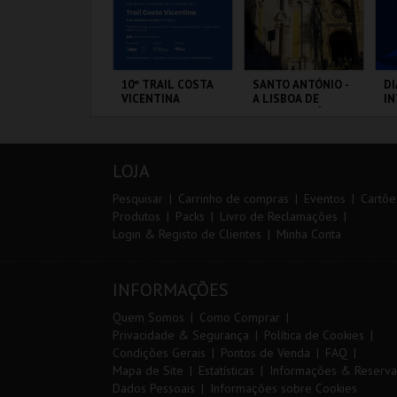
RAIL DO
10º TRAIL COSTA
SANTO ANTÓNIO -
DI
LMONDA 2026
VICENTINA
A LISBOA DE
I
SANTO ANTÓNIO -
M
PERCURSO
20
VS
ERRA DE AIRE
SANTIAGO DO
ML - SANTO
PO
CACÉM E SINES
ANTÓNIO
LOJA
MAIS INFO
MAIS INFO
MAIS INFO
Pesquisar
Carrinho de compras
Eventos
Cartõe
Produtos
Packs
Livro de Reclamações
Login & Registo de Clientes
Minha Conta
INSCREVER
INSCREVER
COMPRAR
INFORMAÇÕES
Quem Somos
Como Comprar
Privacidade & Segurança
Política de Cookies
Condições Gerais
Pontos de Venda
FAQ
Mapa de Site
Estatísticas
Informações & Reserva
Dados Pessoais
Informações sobre Cookies