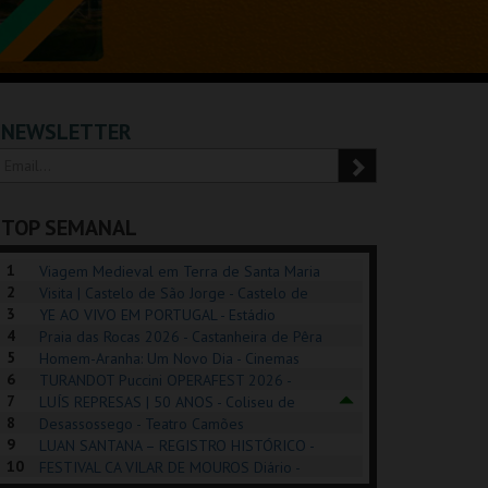
NEWSLETTER
TOP SEMANAL
1
Viagem Medieval em Terra de Santa Maria
2
2026 - Santa Maria da Feira
Visita | Castelo de São Jorge - Castelo de
3
São Jorge
YE AO VIVO EM PORTUGAL - Estádio
4
Algarve
Praia das Rocas 2026 - Castanheira de Pêra
5
Homem-Aranha: Um Novo Dia - Cinemas
6
Cinemax Penafiel
TURANDOT Puccini OPERAFEST 2026 -
POSIÇÕES |
SHREK, O MUSICAL
PÉROLA – MELHOR
7
Convento da Cartuxa
LUÍS REPRESAS | 50 ANOS - Coliseu de
HIBITIONS 2026
DE MIM
8
Lisboa
Desassossego - Teatro Camões
9
LUAN SANTANA – REGISTRO HISTÓRICO -
SEU DO ORIENTE.
TAGUSPARK
CASINO ESTORIL
TAG
10
Estádio da Luz
FESTIVAL CA VILAR DE MOUROS Diário -