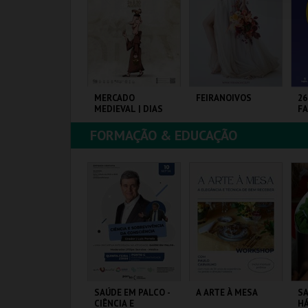
COMPRAR
COMPRAR
COMPRAR
4-AGOSTO |
MERCADO
FEIRANOIVOS
26
ATACIL"26
MEDIEVAL | DIAS
FA
MEDIEVAIS EM
CASTRO MARIM
FORMAÇÃO & EDUCAÇÃO
2026
ARQ. FEIRAS E
VILA DE CASTRO
EUROPARQUE
PA
XPOSIÇÕES
MARIM
EX
MAIS INFO
MAIS INFO
MAIS INFO
COMPRAR
COMPRAR
COMPRAR
ONSTRUINDO
SAÚDE EM PALCO -
A ARTE À MESA
SA
ERSONAGENS
CIÊNCIA E
HÁ