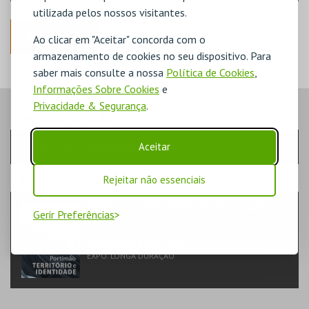
utilizada pelos nossos visitantes.
ANTERIOR
Ao clicar em "Aceitar" concorda com o
armazenamento de cookies no seu dispositivo. Para
saber mais consulte a nossa
Política de Cookies
,
Informações Sobre Cookies
e
Privacidade & Segurança
.
PASSO
- SESSÃO
Aceitar
Escolha a sessão pretendida
PASSO
- EVENTO
Rejeitar não essenciais
PORTIMÃO TERRITÓRIO E IDENTIDADE
Gerir Preferências
TEATRO & ARTE | EXPOSIÇÃO
MUSEU DE PORTIMÃO
EXPO. LONGA DURAÇÃO