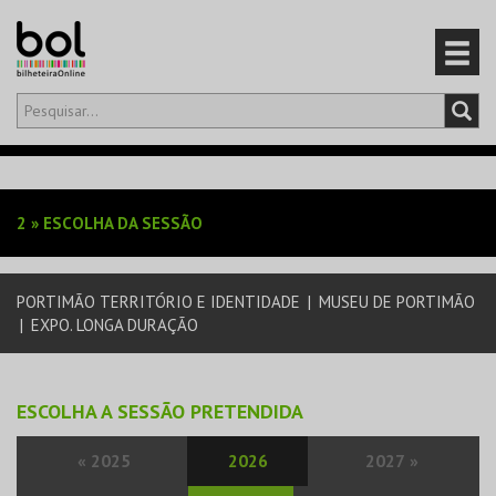
Olá,
iniciar sessão
PT
0
CARRINHO
2
»
ESCOLHA DA SESSÃO
EVENTOS
PORTIMÃO TERRITÓRIO E IDENTIDADE
|
MUSEU DE PORTIMÃO
CARTÕES
|
EXPO. LONGA DURAÇÃO
PRODUTOS
ESCOLHA A SESSÃO PRETENDIDA
«
2025
2026
2027
»