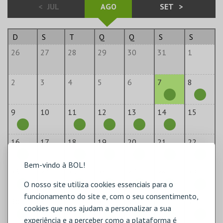
<
JUL
AGO
SET
>
D
S
T
Q
Q
S
S
26
27
28
29
30
31
1
2
3
4
5
6
7
8
9
10
11
12
13
14
15
16
17
18
19
20
21
22
Bem-vindo à BOL!
23
24
25
26
27
28
29
O nosso site utiliza cookies essenciais para o
funcionamento do site e, com o seu consentimento,
30
31
1
2
3
4
5
cookies que nos ajudam a personalizar a sua
experiência e a perceber como a plataforma é