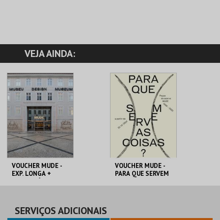
VEJA AINDA:
VOUCHER MUDE -
VOUCHER MUDE -
EXP. LONGA +
PARA QUE SERVEM
TEMPORÁRIA
AS COISAS?
MUDE
MUDE
PREÇO INTEIRO
PREÇO INTEIRO
SERVIÇOS ADICIONAIS