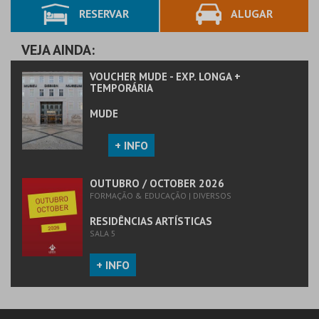
RESERVAR
ALUGAR
MAIS INFO
MAIS INFO
COMPRAR
COMPRAR
VEJA AINDA:
VOUCHER MUDE - EXP. LONGA +
TEMPORÁRIA
MUDE
+ INFO
OUTUBRO / OCTOBER 2026
FORMAÇÃO & EDUCAÇÃO | DIVERSOS
RESIDÊNCIAS ARTÍSTICAS
SALA 5
+ INFO