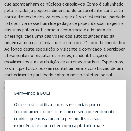
que acompanham os núcleos expositivos. Como é sublinhado
pelo curador, a pequena dimensão do autocolante contrasta
com a dimensão dos valores a que dá voz: «A minha liberdade
fala por via desse humilde pedaço de papel, da sua imagem e
das suas palavras. E como a democracia é o império da
diferença, cada uma das vozes dos autocolantes não dá
origem a uma cacofonia, mas a um coro. O coro da liberdade.»
Ao longo desta exposição o visitante é convidado a participar
ativamente no resgatar de nomes, na identificação de
movimentos e na atribuição de autorias criativas. Esperamos,
assim, que todos possam contribuir para a construção de um
conhecimento partilhado sobre o nosso coletivo social,
salvaguardando o valor histórico destes pequenos grandes
meios de comunicação.
Bem-vindo à BOL!
HORÁRIO DE FUNCIONAMENTO
Horário de verão: (abril a setembro)
O nosso site utiliza cookies essenciais para o
3ª a 5ª feira: 10h - 19h
funcionamento do site e, com o seu consentimento,
6ª e sábado: 10h - 21h
cookies que nos ajudam a personalizar a sua
Domingo: 10h-19h
experiência e a perceber como a plataforma é
Horário de inverno: (outubro a março)