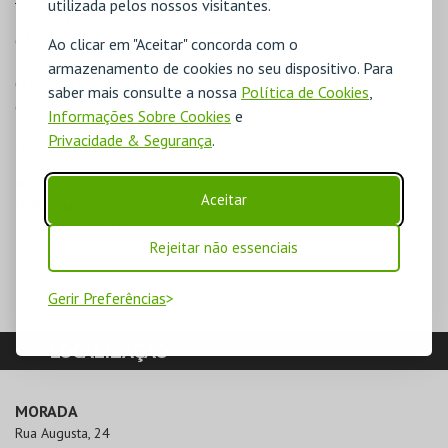
utilizada pelos nossos visitantes.
3ª a 5ª feira: 10h-18h
6ª e sábado: 10h-20h
Ao clicar em "Aceitar" concorda com o
Domingo: 10h-18h
armazenamento de cookies no seu dispositivo. Para
O museu está fechado segundas-feiras, 25 de dezembro e 1
saber mais consulte a nossa
Política de Cookies
,
de janeiro.
Informações Sobre Cookies
e
Dia 24 e dia 31 de dezembro, o museu encerra às 16 horas.
Privacidade & Segurança
.
Última entrada às 15h30.
PREÇOS
Aceitar
DESCONTOS
Estudantes
Rejeitar não essenciais
Jovens (13- 25 anos)
Seniores
Gerir Preferências
LOCALIZAÇÃO
MORADA
Rua Augusta, 24
