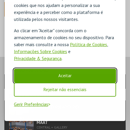
cookies que nos ajudam a personalizar a sua
ANTERIOR
experiência e a perceber como a plataforma é
utilizada pelos nossos visitantes.
DISPONÍVEL
POUCO DISPONÍVEL
Ao clicar em "Aceitar" concorda com o
ESGOTADO
armazenamento de cookies no seu dispositivo. Para
saber mais consulte a nossa
Política de Cookies
,
Informações Sobre Cookies
e
Privacidade & Segurança
.
PASSO
- SESSÃO
Aceitar
Escolha a sessão pretendida
Rejeitar não essenciais
PASSO
- EVENTO
Gerir Preferências
VISITA TURN AROUND
TEATRO & ARTE | VISITAS GUIADAS
MAAT
CENTRAL + GALLERY