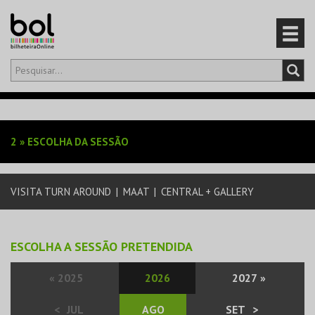
Olá,
iniciar sessão
PT
0
CARRINHO
2
»
ESCOLHA DA SESSÃO
EVENTOS
VISITA TURN AROUND
|
MAAT
|
CENTRAL + GALLERY
CARTÕES
PRODUTOS
ESCOLHA A SESSÃO PRETENDIDA
«
2025
2026
2027
»
<
JUL
AGO
SET
>