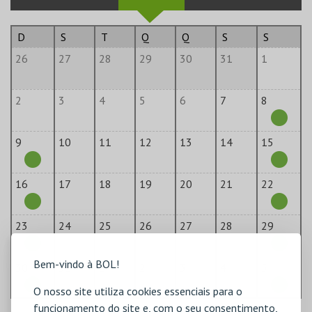
D
S
T
Q
Q
S
S
26
27
28
29
30
31
1
2
3
4
5
6
7
8
9
10
11
12
13
14
15
16
17
18
19
20
21
22
23
24
25
26
27
28
29
Bem-vindo à BOL!
30
31
1
2
3
4
5
O nosso site utiliza cookies essenciais para o
funcionamento do site e, com o seu consentimento,