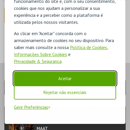
funcionamento do site e, com o seu consentimento,
cookies que nos ajudam a personalizar a sua
ANTERIOR
experiência e a perceber como a plataforma é
utilizada pelos nossos visitantes.
DISPONÍVEL
Ao clicar em "Aceitar" concorda com o
POUCO DISPONÍVEL
armazenamento de cookies no seu dispositivo. Para
ESGOTADO
saber mais consulte a nossa
Política de Cookies
,
Informações Sobre Cookies
e
Privacidade & Segurança
.
PASSO
- SESSÃO
Aceitar
Escolha a sessão pretendida
Rejeitar não essenciais
PASSO
- EVENTO
Gerir Preferências
VISITA FÁBRICA DA ELETRICIDADE
TEATRO & ARTE | VISITAS GUIADAS
MAAT