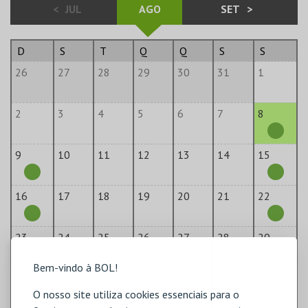
<
JUL
AGO
SET
>
D
S
T
Q
Q
S
S
26
27
28
29
30
31
1
2
3
4
5
6
7
8
9
10
11
12
13
14
15
16
17
18
19
20
21
22
23
24
25
26
27
28
29
Bem-vindo à BOL!
30
31
1
2
3
4
5
O nosso site utiliza cookies essenciais para o