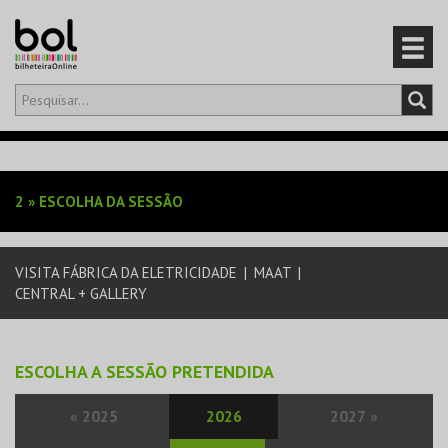
Olá,
iniciar sessão
PT
0
CARRINHO
2
»
ESCOLHA DA SESSÃO
EVENTOS
VISITA FÁBRICA DA ELETRICIDADE
|
MAAT
|
CARTÕES
CENTRAL + GALLERY
PRODUTOS
ESCOLHA A SESSÃO PRETENDIDA
«
2025
2026
2027
»