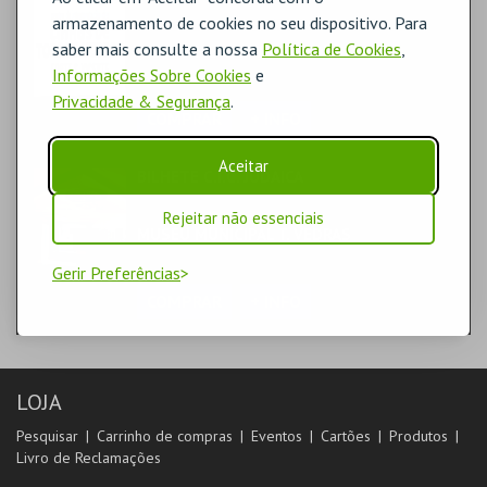
FORMAÇÃO & EDUCAÇÃO | MULTIDISCIPLINAR
armazenamento de cookies no seu dispositivo. Para
saber mais consulte a nossa
Política de Cookies
,
MUSEU MUNICIPAL T. VEDRAS
MUSEU
Informações Sobre Cookies
e
Privacidade & Segurança
.
COMPRAR
+ INFO
Aceitar
BILHETE C.I.C. JUDAICA
FORMAÇÃO & EDUCAÇÃO | MULTIDISCIPLINAR
Rejeitar não essenciais
MUSEU MUNICIPAL T. VEDRAS
MUSEU
Gerir Preferências
COMPRAR
+ INFO
LOJA
Pesquisar
Carrinho de compras
Eventos
Cartões
Produtos
Livro de Reclamações