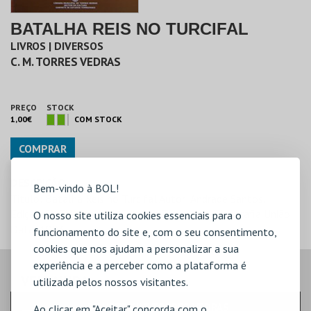
BATALHA REIS NO TURCIFAL
LIVROS | DIVERSOS
C. M. TORRES VEDRAS
PREÇO
STOCK
1,00€
COM STOCK
COMPRAR
DESCRIÇÃO
Bem-vindo à BOL!
Titulo: Batalha Reis no Turcifal Autor: Andrade Santos.
Edição:CMTV/Gabinete Estudos Torrenses.- Tipografia União
O nosso site utiliza cookies essenciais para o
Data: 1993
funcionamento do site e, com o seu consentimento,
cookies que nos ajudam a personalizar a sua
experiência e a perceber como a plataforma é
VEJA AINDA:
utilizada pelos nossos visitantes.
BILHETE CILT TORRES VEDRAS
Ao clicar em "Aceitar" concorda com o