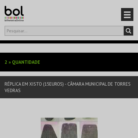
Olá,
iniciar sessão
PT
0
CARRINHO
2
»
QUANTIDADE
EVENTOS
RÉPLICA EM XISTO (15EUROS) - CÂMARA MUNICIPAL DE TORRES
CARTÕES
VEDRAS
PRODUTOS