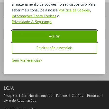
armazenamento de cookies no seu dispositivo. Para
saber mais consulte a nossa
Política de Cookies
,
PASSO
- QUANTIDADE
Informações Sobre Cookies
e
Privacidade & Segurança
.
Escolha a quantidade e os produtos desejados
PASSO
- PRODUTO
Aceitar
RÉPLICA EM XISTO (15EUROS)
Rejeitar não essenciais
MERCHANDISING
CÂMARA MUNICIPAL DE TORRES VEDRAS
Gerir Preferências
LOJA
Pesquisar
Carrinho de compras
Eventos
Cartões
Produtos
Livro de Reclamações