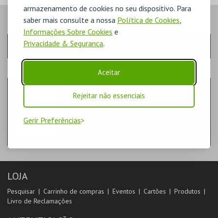
armazenamento de cookies no seu dispositivo. Para
saber mais consulte a nossa
Política de Cookies
,
PASSO
- QUANTIDADE
Informações Sobre Cookies
e
Privacidade & Segurança
.
Escolha a quantidade e os produtos desejados
PASSO
- PRODUTO
Aceitar
MENU BALDE GRANDE (225 GR) + 2
Rejeitar não essenciais
BEBIDAS DE 500 ML
DIVERSOS
Gerir Preferências
CENÁRIO CASUAL, LDA
LOJA
Pesquisar
Carrinho de compras
Eventos
Cartões
Produtos
Livro de Reclamações