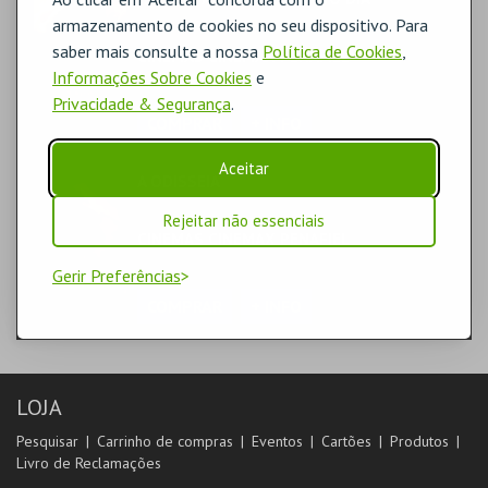
TEATRO & ARTE | CINEMA
armazenamento de cookies no seu dispositivo. Para
saber mais consulte a nossa
Política de Cookies
,
CINEMAS CINEMAX PENAFIEL
Informações Sobre Cookies
SALA 2
e
Privacidade & Segurança
.
COMPRAR
+ INFO
Aceitar
A ODISSEIA
TEATRO & ARTE | CINEMA
Rejeitar não essenciais
CINEMAS CINEMAX PENAFIEL
SALA 1
Gerir Preferências
COMPRAR
+ INFO
LOJA
Pesquisar
Carrinho de compras
Eventos
Cartões
Produtos
Livro de Reclamações