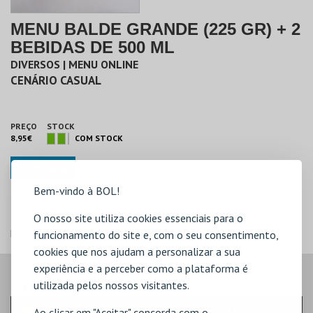
MENU BALDE GRANDE (225 GR) + 2
BEBIDAS DE 500 ML
DIVERSOS | MENU ONLINE
CENÁRIO CASUAL
PREÇO
STOCK
8,95€
COM STOCK
COMPRAR
Bem-vindo à BOL!
DESCRIÇÃO
- Menu Missão Impossível - Menu Balde Gigante (125gr) + 2
O nosso site utiliza cookies essenciais para o
bebidas de 500 ml
funcionamento do site e, com o seu consentimento,
cookies que nos ajudam a personalizar a sua
experiência e a perceber como a plataforma é
VEJA AINDA:
utilizada pelos nossos visitantes.
Ao clicar em "Aceitar" concorda com o
HOMEM-ARANHA: UM NOVO DIA