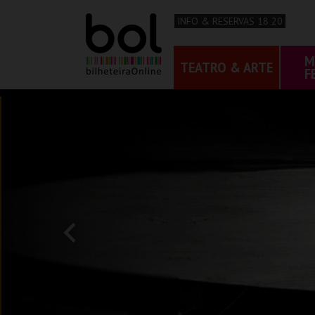
INFO & RESERVAS 18 20
M
TEATRO & ARTE
F