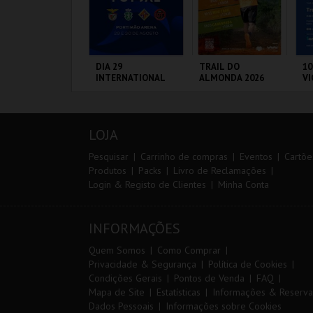
ANTO ANTÓNIO -
DIA 29
TRAIL DO
10
 LISBOA DE
INTERNATIONAL
ALMONDA 2026
VI
ANTO ANTÓNIO -
MASTERS FUTSAL
ERCURSO
2026 - SPORTING
CP VS PALMA
L - SANTO
PORTIMÃO ARENA
SERRA DE AIRE
S
FUTSAL
NTÓNIO
CA
LOJA
MAIS INFO
MAIS INFO
MAIS INFO
Pesquisar
Carrinho de compras
Eventos
Cartõe
Produtos
Packs
Livro de Reclamações
Login & Registo de Clientes
Minha Conta
COMPRAR
COMPRAR
INSCREVER
INFORMAÇÕES
Quem Somos
Como Comprar
Privacidade & Segurança
Política de Cookies
Condições Gerais
Pontos de Venda
FAQ
Mapa de Site
Estatísticas
Informações & Reserva
Dados Pessoais
Informações sobre Cookies