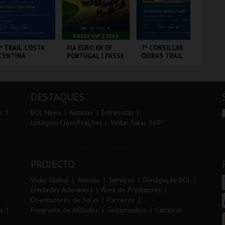
r
i
i
n
o
t
º TRAIL COSTA
FIA EURO RX OF
7º CONSILCAR
PA
CENTINA
PORTUGAL | PASSE
OEIRAS TRAIL
r
e
VIP 2 DIAS
ANTIAGO DO
CIRCUITO DE
FÁBRICA DA
PA
CÉM E SINES
LOUSADA
PÓLVORA
OR
DESTAQUES
MAIS INFO
MAIS INFO
MAIS INFO
s
BOL News
Noticias
Entrevistas
Listagem Classificações
Visitar Salas 360º
INSCREVER
COMPRAR
INSCREVER
PROJECTO
Visão Global
Adesão
Serviços
Divulgação BOL
Entidades Aderentes
Área de Produtores
Orientadores de Salas
Parceiros
s
Programa de Afiliados
Testemunhos
Carreiras