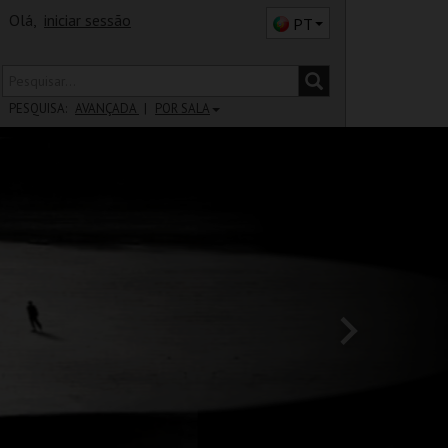
Olá,
iniciar sessão
PT
PESQUISA:
AVANÇADA
POR SALA
DISTRITO
SALA