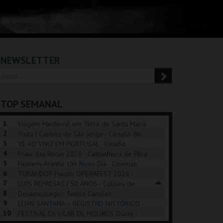
NEWSLETTER
TOP SEMANAL
1
Viagem Medieval em Terra de Santa Maria
2
2026 - Santa Maria da Feira
Visita | Castelo de São Jorge - Castelo de
3
São Jorge
YE AO VIVO EM PORTUGAL - Estádio
4
Algarve
Praia das Rocas 2026 - Castanheira de Pêra
5
Homem-Aranha: Um Novo Dia - Cinemas
6
Cinemax Penafiel
TURANDOT Puccini OPERAFEST 2026 -
REK, O MUSICAL
EXPOSIÇÕES |
PIZZA MAN OEIRAS
PÉR
7
Convento da Cartuxa
LUÍS REPRESAS | 50 ANOS - Coliseu de
EXHIBITIONS 2026
DE 
8
Lisboa
Desassossego - Teatro Camões
9
LUAN SANTANA – REGISTRO HISTÓRICO -
GUSPARK
MUSEU DO ORIENTE.
TAGUSPARK
CAS
10
Estádio da Luz
FESTIVAL CA VILAR DE MOUROS Diário -