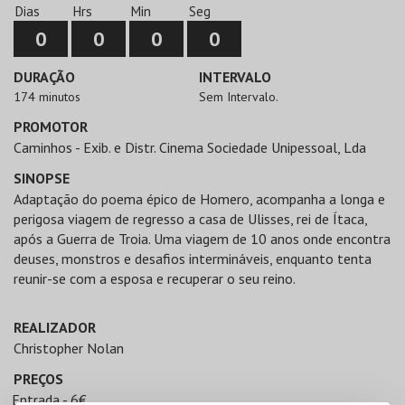
Dias
Hrs
Min
Seg
0
0
0
0
DURAÇÃO
INTERVALO
174 minutos
Sem Intervalo.
PROMOTOR
Caminhos - Exib. e Distr. Cinema Sociedade Unipessoal, Lda
SINOPSE
Adaptação do poema épico de Homero, acompanha a longa e
perigosa viagem de regresso a casa de Ulisses, rei de Ítaca,
após a Guerra de Troia. Uma viagem de 10 anos onde encontra
deuses, monstros e desafios intermináveis, enquanto tenta
reunir-se com a esposa e recuperar o seu reino.
REALIZADOR
Christopher Nolan
PREÇOS
Entrada - 6€