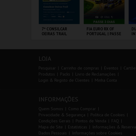
ANTO ANTÓNIO -
7º CONSILCAR
FIA EURO RX OF
DI
 LISBOA DE
OEIRAS TRAIL
PORTUGAL | PASSE
I
ANTO ANTÓNIO -
3 DIAS
M
ERCURSO
20
VS
L - SANTO
FÁBRICA DA
CIRCUITO DE
PO
NTÓNIO
PÓLVORA
LOUSADA
LOJA
MAIS INFO
MAIS INFO
MAIS INFO
Pesquisar
Carrinho de compras
Eventos
Cartõe
Produtos
Packs
Livro de Reclamações
Login & Registo de Clientes
Minha Conta
COMPRAR
INSCREVER
COMPRAR
INFORMAÇÕES
Quem Somos
Como Comprar
Privacidade & Segurança
Política de Cookies
Condições Gerais
Pontos de Venda
FAQ
Mapa de Site
Estatísticas
Informações & Reserva
Dados Pessoais
Informações sobre Cookies