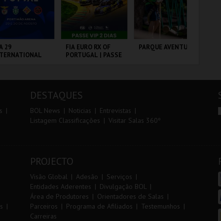
r
i
i
n
o
t
A 29
FIA EURO RX OF
PARQUE AVENTURA
10
NTERNATIONAL
PORTUGAL | PASSE
VI
r
e
ASTERS FUTSAL
VIP 2 DIAS
26 - SL BENFICA
 FC JIMBEE CAR
RTIMÃO ARENA
CIRCUITO DE
PARQUE
SA
LOUSADA
ORNITOLÓGICO
CA
DESTAQUES
MAIS INFO
MAIS INFO
MAIS INFO
s
BOL News
Noticias
Entrevistas
Listagem Classificações
Visitar Salas 360º
COMPRAR
COMPRAR
COMPRAR
PROJECTO
Visão Global
Adesão
Serviços
Entidades Aderentes
Divulgação BOL
Área de Produtores
Orientadores de Salas
s
Parceiros
Programa de Afiliados
Testemunhos
Carreiras