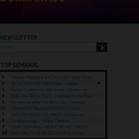
NEWSLETTER
TOP SEMANAL
1
Viagem Medieval em Terra de Santa Maria
2
2026 - Santa Maria da Feira
YE AO VIVO EM PORTUGAL - Estádio
3
Algarve
Visita | Castelo de São Jorge - Castelo de
4
São Jorge
Praia das Rocas 2026 - Castanheira de Pêra
5
Homem-Aranha: Um Novo Dia - Cinemas
6
Cinemax Penafiel
TURANDOT Puccini OPERAFEST 2026 -
POSIÇÕES |
SHREK, O MUSICAL
PÉROLA – MELHOR
7
Convento da Cartuxa
LUÍS REPRESAS | 50 ANOS - Coliseu de
HIBITIONS 2026
DE MIM
8
Lisboa
Desassossego - Teatro Camões
9
LUAN SANTANA – REGISTRO HISTÓRICO -
SEU DO ORIENTE.
TAGUSPARK
CASINO ESTORIL
TAG
10
Estádio da Luz
FESTIVAL CA VILAR DE MOUROS Diário -