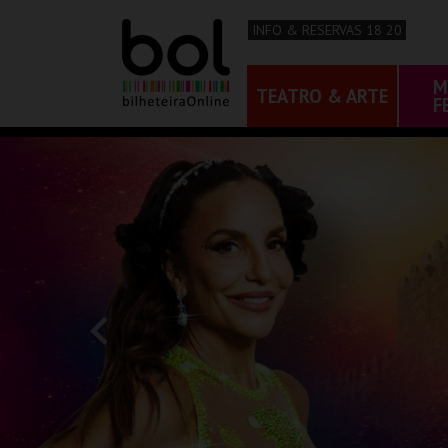
INFO & RESERVAS 18 20
M
TEATRO & ARTE
F