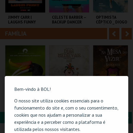
i
n
o
t
JIMMY CARR |
CELESTE BARBER –
OPTIMISTA
LAUGHS FUNNY
BACKUP DANCER
CÉPTICO _ DIOGO
r
e
BATÁGUAS | STAND
UP
FAMÍLIA
A
S
COLISEU DE LISBOA
AULA MAGNA
C.CULTURAL CALDAS
RAINHA
n
e
t
g
MAIS INFO
MAIS INFO
MAIS INFO
e
u
COMPRAR
COMPRAR
COMPRAR
r
i
i
n
Bem-vindo à BOL!
o
t
O nosso site utiliza cookies essenciais para o
ZOO DE LOUROSA
PASSE 5 DIAS
FEIRA MEDIEVAL DE
(MERCADO +
SILVES 2026 - NA
funcionamento do site e, com o seu consentimento,
r
e
CASTELO) | DIAS
MESA DO VIZIR
cookies que nos ajudam a personalizar a sua
MEDIEVAIS EM
FORMAÇÃO & EDUCAÇÃO
A
S
CASTRO MARIM
PARQUE
VILA DE CASTRO
CENTRO HISTÓRICO
experiência e a perceber como a plataforma é
2026
ORNITOLÓGICO
MARIM
SILVES
n
e
utilizada pelos nossos visitantes.