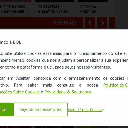
o
t
LESTE BARBER –
SANTARÉM |
VITOR SÁ -
WO
ACKUP DANCER
GILMÁRIO VEMBA:
ARRAIAL!
FE
r
e
3º ROUND
PR
VER MAIS
A
S
ULA MAGNA
CNEMA
CENTRO CULTURAL
CI
PAREDES.
n
e
indo à BOL!
t
g
MAIS INFO
MAIS INFO
MAIS INFO
o site utiliza cookies essenciais para o funcionamento do site e
e
u
COMPRAR
COMPRAR
COMPRAR
nsentimento, cookies que nos ajudam a personalizar a sua experiên
r
i
er como a plataforma é utilizada pelos nossos visitantes.
O evento escolhido não está disponível
i
n
icar em "Aceitar" concorda com o armazenamento de cookies 
OK
ositivo. Para saber mais consulte a nossa
Política de 
o
t
M BANHO MARIA
BATE PAPO COM
COME FROM AWAY
O 
ações Sobre Cookies
e
Privacidade & Segurança
.
THEO
r
e
VER MAIS
A
S
CULTURAL
COLISEU DE LISBOA
CAPITÓLIO.
FÓ
itar
Rejeitar não essenciais
Gerir Preferências
TÓNIO ALEIXO
n
e
t
g
MAIS INFO
MAIS INFO
MAIS INFO