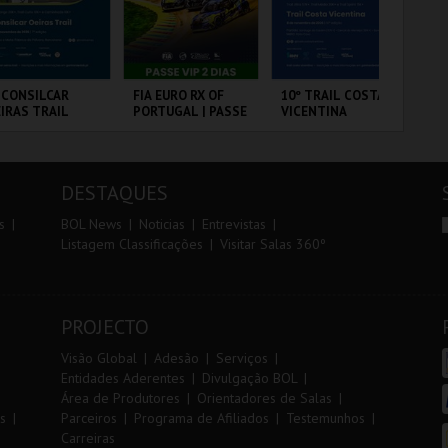
r
i
i
n
o
t
 CONSILCAR
FIA EURO RX OF
10º TRAIL COSTA
DIA
IRAS TRAIL
PORTUGAL | PASSE
VICENTINA
IN
r
e
VIP 2 DIAS
MA
20
VS
BRICA DA
CIRCUITO DE
SANTIAGO DO
PO
LVORA
LOUSADA
CACÉM E SINES
DESTAQUES
MAIS INFO
MAIS INFO
MAIS INFO
s
BOL News
Noticias
Entrevistas
Listagem Classificações
Visitar Salas 360º
INSCREVER
COMPRAR
INSCREVER
PROJECTO
Visão Global
Adesão
Serviços
Entidades Aderentes
Divulgação BOL
Área de Produtores
Orientadores de Salas
s
Parceiros
Programa de Afiliados
Testemunhos
Carreiras