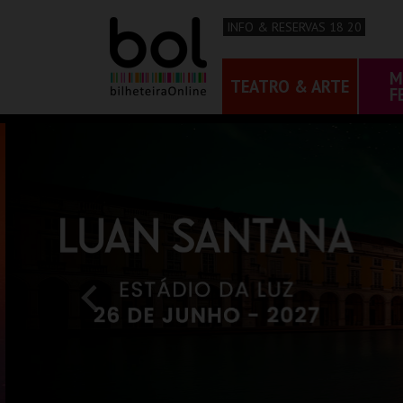
INFO & RESERVAS 18 20
M
TEATRO & ARTE
F