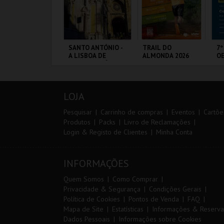
ARQUE AVENTURA
SANTO ANTÓNIO -
TRAIL DO
7º
A LISBOA DE
ALMONDA 2026
OE
SANTO ANTÓNIO -
PERCURSO
ARQUE
ML - SANTO
SERRA DE AIRE
FÁ
RNITOLÓGICO
ANTÓNIO
PÓ
LOJA
MAIS INFO
MAIS INFO
MAIS INFO
Pesquisar
Carrinho de compras
Eventos
Cartõe
Produtos
Packs
Livro de Reclamações
Login & Registo de Clientes
Minha Conta
COMPRAR
COMPRAR
INSCREVER
INFORMAÇÕES
Quem Somos
Como Comprar
Privacidade & Segurança
Condições Gerais
Política de Cookies
Pontos de Venda
FAQ
Mapa de Site
Estatísticas
Informações & Reserva
Dados Pessoais
Informações sobre Cookies