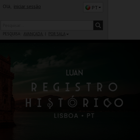
Olá,
iniciar sessão
PT
PESQUISA:
AVANÇADA
POR SALA
DISTRITO
SALA