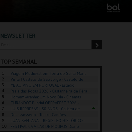
NEWSLETTER
TOP SEMANAL
1
Viagem Medieval em Terra de Santa Maria
2
2026 - Santa Maria da Feira
Visita | Castelo de São Jorge - Castelo de
3
São Jorge
YE AO VIVO EM PORTUGAL - Estádio
4
Algarve
Praia das Rocas 2026 - Castanheira de Pêra
5
Homem-Aranha: Um Novo Dia - Cinemas
6
Cinemax Penafiel
TURANDOT Puccini OPERAFEST 2026 -
REK, O MUSICAL
EXPOSIÇÕES |
PÉROLA – MELHOR
7
Convento da Cartuxa
LUÍS REPRESAS | 50 ANOS - Coliseu de
EXHIBITIONS 2026
DE MIM
8
Lisboa
Desassossego - Teatro Camões
9
LUAN SANTANA – REGISTRO HISTÓRICO -
GUSPARK
MUSEU DO ORIENTE.
CASINO ESTORIL
TAG
10
Estádio da Luz
FESTIVAL CA VILAR DE MOUROS Diário -