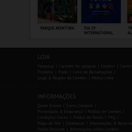
IA 29
PARQUE AVENTURA
DIA 29
TR
NTERNATIONAL
INTERNATIONAL
A
ASTERS FUTSAL
MASTERS FUTSAL
026 - SL BENFICA
2026 - SPORTING
S FC JIMBEE CAR
CP VS PALMA
ORTIMÃO ARENA
PARQUE
PORTIMÃO ARENA
SE
FUTSAL
ORNITOLÓGICO
LOJA
MAIS INFO
MAIS INFO
MAIS INFO
Pesquisar
Carrinho de compras
Eventos
Cartõe
Produtos
Packs
Livro de Reclamações
Login & Registo de Clientes
Minha Conta
COMPRAR
COMPRAR
COMPRAR
INFORMAÇÕES
Quem Somos
Como Comprar
Privacidade & Segurança
Política de Cookies
Condições Gerais
Pontos de Venda
FAQ
Mapa de Site
Estatísticas
Informações & Reserva
Dados Pessoais
Informações sobre Cookies