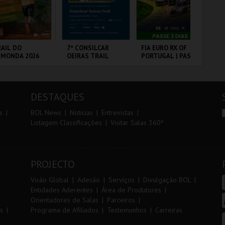
r
i
i
n
o
t
AIL DO
7º CONSILCAR
FIA EURO RX OF
10
LMONDA 2026
OEIRAS TRAIL
PORTUGAL | PASSE
VI
r
e
3 DIAS
RRA DE AIRE
FÁBRICA DA
CIRCUITO DE
SA
PÓLVORA
LOUSADA
CA
DESTAQUES
MAIS INFO
MAIS INFO
MAIS INFO
s
BOL News
Noticias
Entrevistas
Listagem Classificações
Visitar Salas 360º
INSCREVER
INSCREVER
COMPRAR
PROJECTO
Visão Global
Adesão
Serviços
Divulgação BOL
Entidades Aderentes
Área de Produtores
Orientadores de Salas
Parceiros
s
Programa de Afiliados
Testemunhos
Carreiras