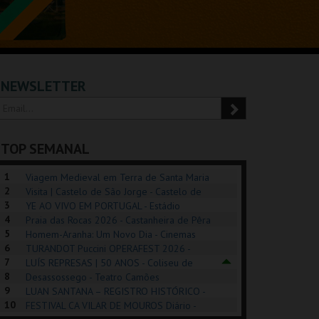
NEWSLETTER
TOP SEMANAL
1
Viagem Medieval em Terra de Santa Maria
2
2026 - Santa Maria da Feira
Visita | Castelo de São Jorge - Castelo de
3
São Jorge
YE AO VIVO EM PORTUGAL - Estádio
4
Algarve
Praia das Rocas 2026 - Castanheira de Pêra
5
Homem-Aranha: Um Novo Dia - Cinemas
6
Cinemax Penafiel
TURANDOT Puccini OPERAFEST 2026 -
REK, O MUSICAL
EXPOSIÇÕES |
PÉROLA – MELHOR
7
Convento da Cartuxa
LUÍS REPRESAS | 50 ANOS - Coliseu de
EXHIBITIONS 2026
DE MIM
8
Lisboa
Desassossego - Teatro Camões
9
LUAN SANTANA – REGISTRO HISTÓRICO -
GUSPARK
MUSEU DO ORIENTE.
CASINO ESTORIL
TAG
10
Estádio da Luz
FESTIVAL CA VILAR DE MOUROS Diário -