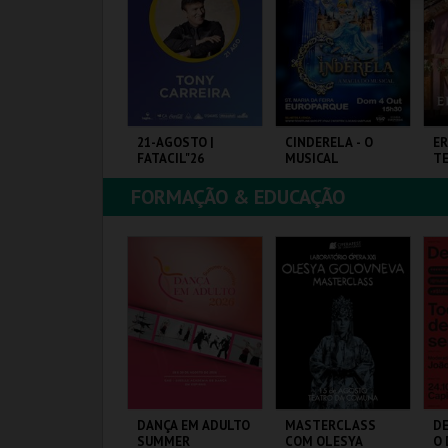
COMPRAR
COMPRAR
COMPRAR
4-AGOSTO |
21-AGOSTO |
CINDERELA - O
ER
ATACIL"26
FATACIL"26
MUSICAL
T
FORMAÇÃO & EDUCAÇÃO
ARQ. FEIRAS E
PARQ. FEIRAS E
EUROPARQUE
SA
XPOSIÇÕES
EXPOSIÇÕES
FE
MAIS INFO
MAIS INFO
MAIS INFO
COMPRAR
COMPRAR
COMPRAR
AÚDE EM PALCO -
DANÇA EM ADULTO
MASTERCLASS
DE
IÊNCIA E
SUMMER
COM OLESYA
O 