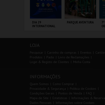
ANTO ANTÓNIO -
DIA 29
PARQUE AVENTURA
7º
 LISBOA DE
INTERNATIONAL
OE
ANTO ANTÓNIO -
MASTERS FUTSAL
ERCURSO
2026 - SL BENFICA
VS FC JIMBEE CAR
L - SANTO
PORTIMÃO ARENA
PARQUE
FÁ
NTÓNIO
ORNITOLÓGICO
PÓ
LOJA
MAIS INFO
MAIS INFO
MAIS INFO
Pesquisar
Carrinho de compras
Eventos
Cartõe
Produtos
Packs
Livro de Reclamações
Login & Registo de Clientes
Minha Conta
COMPRAR
COMPRAR
COMPRAR
INFORMAÇÕES
Quem Somos
Como Comprar
Privacidade & Segurança
Política de Cookies
Condições Gerais
Pontos de Venda
FAQ
Mapa de Site
Estatísticas
Informações & Reserva
Dados Pessoais
Informações sobre Cookies