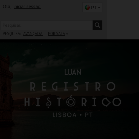
Olá,
iniciar sessão
PT
PESQUISA:
AVANÇADA
POR SALA
DISTRITO
SALA