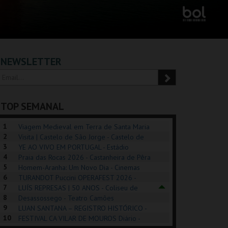
NEWSLETTER
TOP SEMANAL
1
Viagem Medieval em Terra de Santa Maria
2
2026 - Santa Maria da Feira
Visita | Castelo de São Jorge - Castelo de
3
São Jorge
YE AO VIVO EM PORTUGAL - Estádio
4
Algarve
Praia das Rocas 2026 - Castanheira de Pêra
5
Homem-Aranha: Um Novo Dia - Cinemas
6
Cinemax Penafiel
TURANDOT Puccini OPERAFEST 2026 -
POSIÇÕES |
SHREK, O MUSICAL
PIZZA MAN OEIRAS
PÉR
7
Convento da Cartuxa
LUÍS REPRESAS | 50 ANOS - Coliseu de
HIBITIONS 2026
DE 
8
Lisboa
Desassossego - Teatro Camões
9
LUAN SANTANA – REGISTRO HISTÓRICO -
SEU DO ORIENTE.
TAGUSPARK
TAGUSPARK
CAS
10
Estádio da Luz
FESTIVAL CA VILAR DE MOUROS Diário -