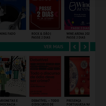
e
u
COMPRAR
COMPRAR
COMPRAR
r
i
i
n
o
t
NING FADO
ROCK & DÃO |
WINE ARENA 2026 |
PA
PASSE 2 DIAS
PASSE 2 DIAS
(M
r
e
CA
ME
VER MAIS
A
S
CA
NA THE HOUSE OF
VISEU
PÓVOA ARENA.
VI
20
ADO
MA
n
e
t
g
MAIS INFO
MAIS INFO
MAIS INFO
e
u
COMPRAR
COMPRAR
COMPRAR
r
i
i
n
o
t
RIONETAS E
DEBATÍVEL – TODO
PRESENÇA
PA
MOCRACIA -
O DISCURSO DE
PORTUGUESA NA
AZ