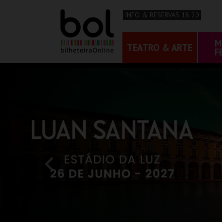
INFO & RESERVAS 18 20
M
TEATRO & ARTE
F