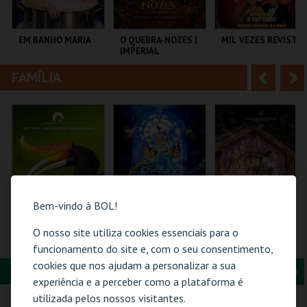
i
n
o
t
EM BANHO MARIA
O QUEBRA-NOZES |
MIL VEZES REVISTA
IMPERIAL
r
e
HERITAGE BALLET |
CLASSIC STAGE
FAMÍLIA
A
S
C CULTURAL
COLISEU DE LISBOA
TEATRO POLITEAMA
ANTÓNIO ALEIXO
n
e
t
g
MAIS INFO
MAIS INFO
MAIS INFO
e
u
COMPRAR
COMPRAR
COMPRAR
r
i
i
n
Bem-vindo à BOL!
o
t
O nosso site utiliza cookies essenciais para o
ZOO DE LOUROSA
CINDERELA - O
ERA UMA VEZ… D.
MUSICAL
TERESA
funcionamento do site e, com o seu consentimento,
r
e
cookies que nos ajudam a personalizar a sua
FORMAÇÃO & EDUCAÇÃO
A
S
PARQUE
EUROPARQUE
SANTA MARIA DA
experiência e a perceber como a plataforma é
ORNITOLÓGICO
FEIRA
n
e
utilizada pelos nossos visitantes.