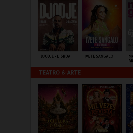
MAIS INFO
MAIS INFO
MAIS INFO
INSCREVER
COMPRAR
COMPRAR
OÃO SÓ E TIAGO
DJODJE - LISBOA
IVETE SANGALO
MA
OGUEIRA
B
TEATRO & ARTE
OLISEU DE LISBOA
MONSANTOS OPEN
MULTIUSOS DE
F
AIR
GUIMARÃES
MAIS INFO
MAIS INFO
MAIS INFO
COMPRAR
COMPRAR
COMPRAR