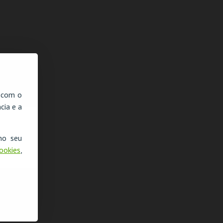
TE PAPO COM
EXPOSIÇÃO POP
SIDDHARTA |
"AR
EO
ART REVOLUTION –
LISABOA
REZ
DA MODERNIDADE
HOUBRECHTS
PR
À POP ART
LISEU DE LISBOA
PALÁCIO SOTTO
CCB
PON
MAIOR
MAIS INFO
MAIS INFO
MAIS INFO
, com o
COMPRAR
COMPRAR
COMPRAR
cia e a
no seu
Cookies
,
NTARÉM |
VISEU | HUGO
DÁRIO GUERREIRO |
HUM
LMÁRIO VEMBA:
SOUSA: AQUI
PRIMOGÉNITO
VÍT
 ROUND
ENTRE NÓS
CHI
EMA
EXPOCENTER VISEU
TEATRO DAS
TE
FIGURAS
MAIS INFO
MAIS INFO
MAIS INFO