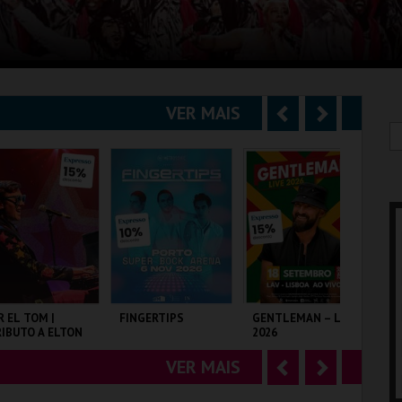
VER MAIS
A
S
n
e
t
g
e
u
r
i
i
n
o
t
R EL TOM |
FINGERTIPS
GENTLEMAN – LIVE
SH
IBUTO A ELTON
2026
r
e
OHN
VER MAIS
A
S
LISEU DE LISBOA
SUPER BOCK ARENA
LAV
TA
n
e