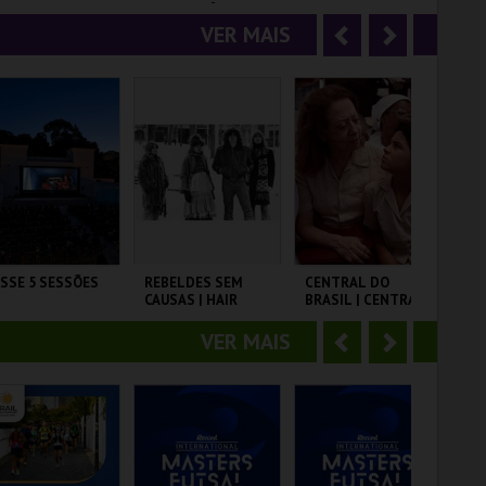
r
e
OCURA-SE! -
SOBREVIVÊNCIA DA
AGO | JUNTOS MAIS
IN
ICINAS DE
CONSCIÊNCIA::
FORTES |
VER MAIS
A
S
ERÃO
LUÍS PORTELA
MEMÓRIAS DA
 - TEATRO
PONTO C
CCB
GA
OMANO
n
e
t
g
MAIS INFO
MAIS INFO
MAIS INFO
e
u
COMPRAR
COMPRAR
COMPRAR
r
i
i
n
o
t
SSE 5 SESSÕES
REBELDES SEM
CENTRAL DO
SA
CAUSAS | HAIR
BRASIL | CENTRAL
IN
r
e
STATION - CICLO
BA
PITÓLIO.
CLÁSSICOS DO
VER MAIS
A
S
BRASIL
CINEMATECA
CAPITÓLIO.
CA
ARTÃO
n
e
t
g
MAIS INFO
MAIS INFO
MAIS INFO
e
u
COMPRAR
COMPRAR
COMPRAR