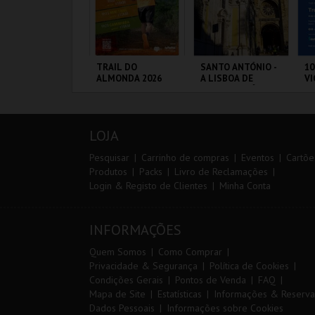
º CONSILCAR
TRAIL DO
SANTO ANTÓNIO -
10
EIRAS TRAIL
ALMONDA 2026
A LISBOA DE
VI
SANTO ANTÓNIO -
PERCURSO
ÁBRICA DA
SERRA DE AIRE
ML - SANTO
S
ÓLVORA
ANTÓNIO
CA
LOJA
MAIS INFO
MAIS INFO
MAIS INFO
Pesquisar
Carrinho de compras
Eventos
Cartõe
Produtos
Packs
Livro de Reclamações
Login & Registo de Clientes
Minha Conta
INSCREVER
INSCREVER
COMPRAR
INFORMAÇÕES
Quem Somos
Como Comprar
Privacidade & Segurança
Política de Cookies
Condições Gerais
Pontos de Venda
FAQ
Mapa de Site
Estatísticas
Informações & Reserva
Dados Pessoais
Informações sobre Cookies