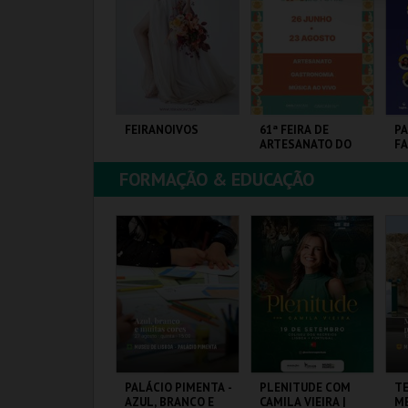
COMPRAR
COMPRAR
COMPRAR
ULSEIRA DE
FEIRANOIVOS
61ª FEIRA DE
PA
CESSO | VIAGEM
ARTESANATO DO
FA
EDIEVAL EM
ESTORIL
ERRA DE SANTA
FORMAÇÃO & EDUCAÇÃO
ARIA 2026
ANTA MARIA DA
EUROPARQUE
FIARTIL
PA
EIRA
EX
MAIS INFO
MAIS INFO
MAIS INFO
COMPRAR
COMPRAR
COMPRAR
ALAVRAS
PALÁCIO PIMENTA -
PLENITUDE COM
T
NDARILHAS 2026
AZUL, BRANCO E
CAMILA VIEIRA |
ME