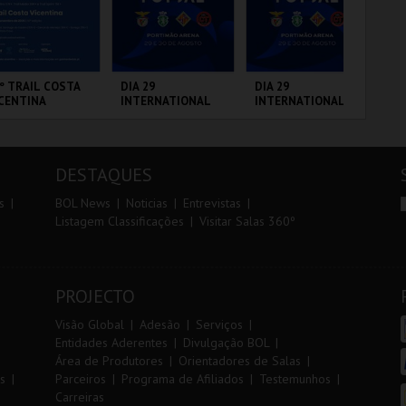
r
i
i
n
o
t
º TRAIL COSTA
DIA 29
DIA 29
FI
CENTINA
INTERNATIONAL
INTERNATIONAL
PO
r
e
MASTERS FUTSAL
MASTERS FUTSAL
VIP
2026 - SPORTING
2026 - SL BENFICA
CP VS PALMA
VS FC JIMBEE CAR
ANTIAGO DO
PORTIMÃO ARENA
PORTIMÃO ARENA
CI
FUTSAL
CÉM E SINES
LO
DESTAQUES
MAIS INFO
MAIS INFO
MAIS INFO
s
BOL News
Noticias
Entrevistas
Listagem Classificações
Visitar Salas 360º
INSCREVER
COMPRAR
COMPRAR
PROJECTO
Visão Global
Adesão
Serviços
Entidades Aderentes
Divulgação BOL
Área de Produtores
Orientadores de Salas
s
Parceiros
Programa de Afiliados
Testemunhos
Carreiras