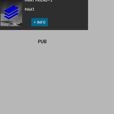
MAAT FRIEND+1
MAAT.
+ INFO
PUB