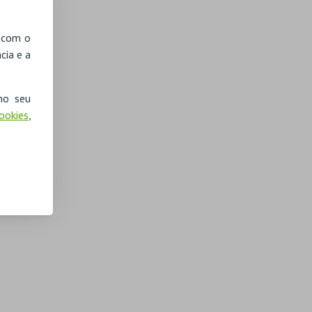
, com o
cia e a
no seu
Cookies
,