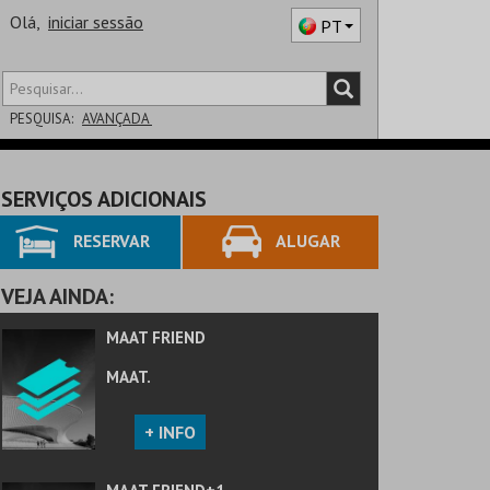
Olá,
iniciar sessão
PT
PESQUISA:
AVANÇADA
DISTRITO
SERVIÇOS ADICIONAIS
SALA
RESERVAR
ALUGAR
VEJA AINDA:
MAAT FRIEND
MAAT.
+ INFO