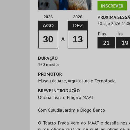
INSCREVER
PRÓXIMA SESS
2026
2026
30 ago 2026 11:0
AGO
DEZ
Dias
Hrs
30
13
A
21
19
DURAÇÃO
120 minutos
PROMOTOR
Museu de Arte, Arquitetura e Tecnologia
BREVE INTRODUÇÃO
Oficina Teatro Praga x MAAT
Com Cláudia Jardim e Diogo Bento
O Teatro Praga vem ao MAAT e desafia-nos 
numa oficina criativa, na qual as obras de a