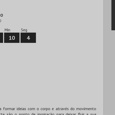
ÃO
0
Min
Seg
10
3
a formar ideias com o corpo e através do movimento
rte são o ponto de inspiração para deixar fluir a sua