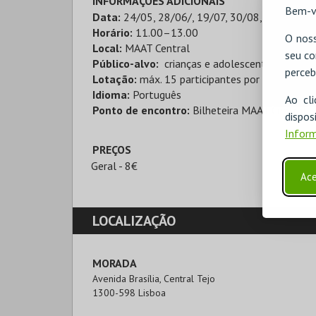
INFORMAÇÕES ADICIONAIS
Bem-v
Data:
24/05, 28/06/, 19/07, 30/08, 27/09, 4/1
Horário:
11.00–13.00
O noss
Local:
MAAT Central
seu co
Público-alvo:
crianças e adolescentes (8–12 
perceb
Lotação:
máx. 15 participantes por sessão
Idioma:
Português
Ao cl
Ponto de encontro:
Bilheteira MAAT Central
disp
Inform
PREÇOS
Geral - 8€
Ace
LOCALIZAÇÃO
MORADA
Avenida Brasília, Central Tejo

1300-598 Lisboa