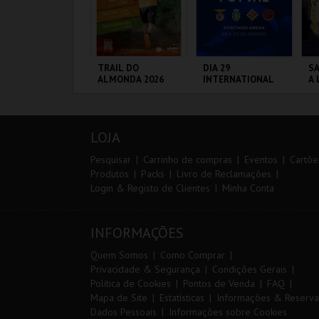
IA EURO RX OF
TRAIL DO
DIA 29
SA
ORTUGAL | PASSE
ALMONDA 2026
INTERNATIONAL
A 
 DIAS
MASTERS FUTSAL
SA
2026 - SL BENFICA
P
VS FC JIMBEE CAR
IRCUITO DE
SERRA DE AIRE
PORTIMÃO ARENA
ML
OUSADA
A
LOJA
MAIS INFO
MAIS INFO
MAIS INFO
Pesquisar
Carrinho de compras
Eventos
Cartõe
Produtos
Packs
Livro de Reclamações
Login & Registo de Clientes
Minha Conta
COMPRAR
INSCREVER
COMPRAR
INFORMAÇÕES
Quem Somos
Como Comprar
Privacidade & Segurança
Condições Gerais
Política de Cookies
Pontos de Venda
FAQ
Mapa de Site
Estatísticas
Informações & Reserva
Dados Pessoais
Informações sobre Cookies