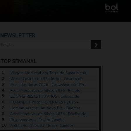
NEWSLETTER
TOP SEMANAL
1
Viagem Medieval em Terra de Santa Maria
2
2026 - Santa Maria da Feira
Visita | Castelo de São Jorge - Castelo de
3
São Jorge
Praia das Rocas 2026 - Castanheira de Pêra
4
Feira Medieval de Silves 2026 - Bilhete
5
Diário - Centro Histórico Silves
LUÍS REPRESAS | 50 ANOS - Coliseu de
6
Lisboa
TURANDOT Puccini OPERAFEST 2026 -
POSIÇÕES |
SHREK, O MUSICAL
PÉROLA – MELHOR
7
Convento da Cartuxa
Homem-Aranha: Um Novo Dia - Cinemas
HIBITIONS 2026
DE MIM
8
Cinemax Penafiel
Feira Medieval de Silves 2026 - Duelos de
9
Honra - Centro Histórico Silves
Desassossego - Teatro Camões
SEU DO ORIENTE.
TAGUSPARK
CASINO ESTORIL
TAG
10
A Bela Adormecida - Teatro Camões