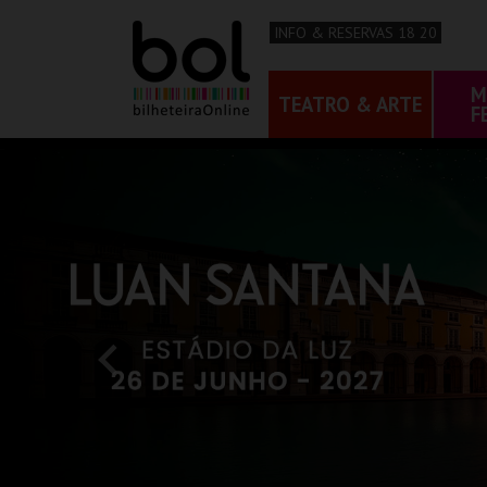
INFO & RESERVAS 18 20
M
TEATRO & ARTE
F