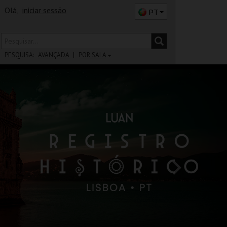
Olá,
iniciar sessão
PT
PESQUISA:
AVANÇADA
POR SALA
DISTRITO
SALA