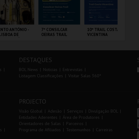
r
i
i
n
o
t
NTO ANTÓNIO -
7º CONSILCAR
10º TRAIL COSTA
PA
LISBOA DE
OEIRAS TRAIL
VICENTINA
r
e
NTO ANTÓNIO -
ERCURSO
 - SANTO
FÁBRICA DA
SANTIAGO DO
PA
NTÓNIO
PÓLVORA
CACÉM E SINES
OR
DESTAQUES
MAIS INFO
MAIS INFO
MAIS INFO
s
BOL News
Noticias
Entrevistas
Listagem Classificações
Visitar Salas 360º
COMPRAR
INSCREVER
INSCREVER
PROJECTO
Visão Global
Adesão
Serviços
Divulgação BOL
Entidades Aderentes
Área de Produtores
Orientadores de Salas
Parceiros
s
Programa de Afiliados
Testemunhos
Carreiras