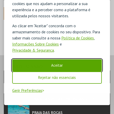
cookies que nos ajudam a personalizar a sua
experiência e a perceber como a plataforma é
ANTERIOR
utilizada pelos nossos visitantes.
Ao clicar em "Aceitar" concorda com o
DISPONÍVEL
POUCO DISPONÍVEL
armazenamento de cookies no seu dispositivo. Para
ESGOTADO
saber mais consulte a nossa
Política de Cookies
,
Informações Sobre Cookies
e
Privacidade & Segurança
.
Aceitar
PASSO
- SESSÃO
Escolha a sessão pretendida
Rejeitar não essenciais
PASSO
- EVENTO
Gerir Preferências
PRAIA DAS ROCAS - ENTRADAS 2026
FAMÍLIA | PARQUES AQUÁTICOS
PRAIA DAS ROCAS