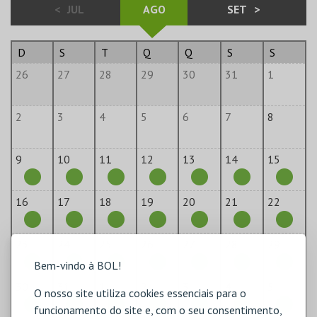
<
JUL
AGO
SET
>
D
S
T
Q
Q
S
S
26
27
28
29
30
31
1
2
3
4
5
6
7
8
9
10
11
12
13
14
15
16
17
18
19
20
21
22
23
24
25
26
27
28
29
Bem-vindo à BOL!
30
31
1
2
3
4
5
O nosso site utiliza cookies essenciais para o
funcionamento do site e, com o seu consentimento,