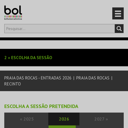
Olá,
iniciar sessão
PT
0
CARRINHO
2
»
ESCOLHA DA SESSÃO
EVENTOS
PRAIA DAS ROCAS - ENTRADAS 2026
|
PRAIA DAS ROCAS
|
CARTÕES
RECINTO
PRODUTOS
ESCOLHA A SESSÃO PRETENDIDA
«
2025
2026
2027
»