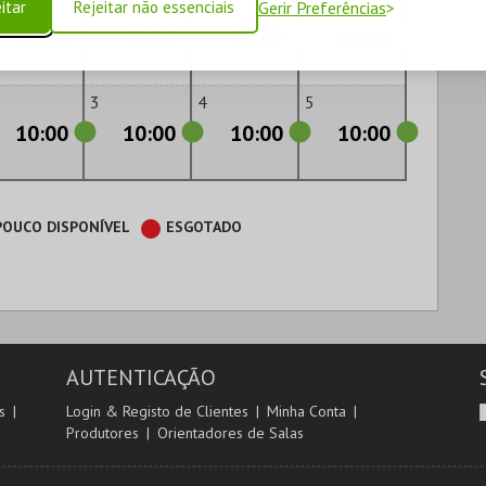
6
27
28
29
itar
Rejeitar não essenciais
Gerir Preferências
10:00
10:00
10:00
10:00
3
4
5
10:00
10:00
10:00
10:00
POUCO DISPONÍVEL
ESGOTADO
AUTENTICAÇÃO
s
Login & Registo de Clientes
Minha Conta
Produtores
Orientadores de Salas