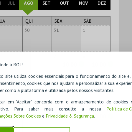
N
JUL
AGO
SET
OUT
NOV
DEZ
UA
QUI
SEX
SÁB
9
30
31
1
6
7
8
10:00
10:00
indo à BOL!
o site utiliza cookies essenciais para o funcionamento do site e
2
13
14
15
nsentimento, cookies que nos ajudam a personalizar a sua experiên
10:00
10:00
10:00
10:00
er como a plataforma é utilizada pelos nossos visitantes.
icar em "Aceitar" concorda com o armazenamento de cookies 
9
20
21
22
ositivo. Para saber mais consulte a nossa
Política de 
10:00
10:00
10:00
10:00
ações Sobre Cookies
e
Privacidade & Segurança
.