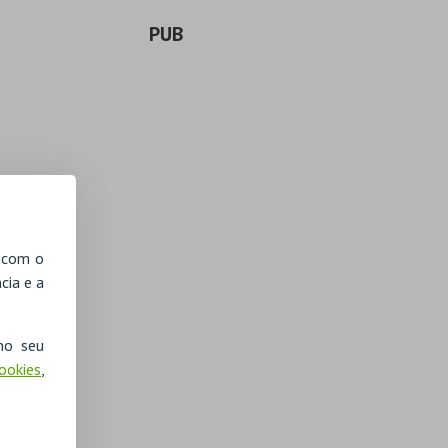
PUB
, com o
cia e a
no seu
Cookies
,