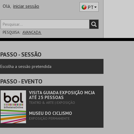
Olá,
iniciar sessão
PT
PESQUISA:
AVANÇADA
DISTRITO
PASSO
- SESSÃO
SALA
Escolha a sessão pretendida
PASSO
- EVENTO
VISITA GUIADA EXPOSIÇÃO MCJA
ATÉ 25 PESSOAS
TEATRO & ARTE | EXPOSIÇÃO
MUSEU DO CICLISMO
EXPOSIÇÃO PERMANENTE