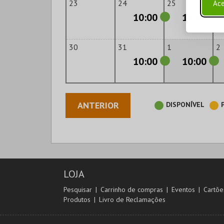
23
24
25
2
Ace
10:00
10:00
30
31
1
2
10:00
10:00
ANTERIOR
DISPONÍVEL
LOJA
Pesquisar
Carrinho de compras
Eventos
Cartõe
Produtos
Livro de Reclamações