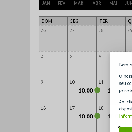
JAN
FEV
MAR
ABR
MAI
JU
DOM
SEG
TER
Q
26
27
28
2
2
3
4
5
Bem-v
O noss
9
10
11
1
seu co
10:00
10:00
perceb
Ao cl
16
17
18
1
disp
10:00
10:00
Inform