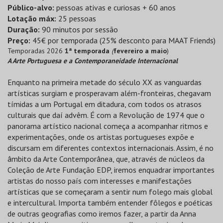
Público-alvo:
pessoas ativas e curiosas + 60 anos
Lotação máx:
25 pessoas
Duração:
90 minutos por sessão
Preço:
45€ por temporada (25% desconto para MAAT Friends)
Temporadas 2026
1ª temporada
(
fevereiro a maio
)
A Arte Portuguesa e a Contemporaneidade Internacional
Enquanto na primeira metade do século XX as vanguardas
artísticas surgiam e prosperavam além-fronteiras, chegavam
tímidas a um Portugal em ditadura, com todos os atrasos
culturais que daí advêm. É com a Revolução de 1974 que o
panorama artístico nacional começa a acompanhar ritmos e
experimentações, onde os artistas portugueses expõe e
discursam em diferentes contextos internacionais. Assim, é no
âmbito da Arte Contemporânea, que, através de núcleos da
Coleção de Arte Fundação EDP, iremos enquadrar importantes
artistas do nosso país com interesses e manifestações
artísticas que se começaram a sentir num folego mais global
e intercultural. Importa também entender fôlegos e poéticas
de outras geografias como iremos fazer, a partir da Anna