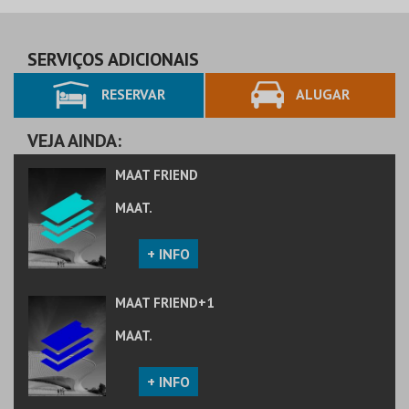
MAAT.
MAAT.
AQUISIÇÃO
AQUISIÇÃO
SERVIÇOS ADICIONAIS
RESERVAR
ALUGAR
MAIS INFO
MAIS INFO
COMPRAR
COMPRAR
VEJA AINDA:
MAAT FRIEND
MAAT.
+ INFO
MAAT FRIEND+1
MAAT.
+ INFO