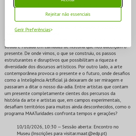
26/09/2026, 10:30 — Encontro no museu
Rejeitar não essenciais
3ª temporada (outubro a dezembro)
Presente: A realidade e
Gerir Preferências
ficção entre Passado e Futuro
O olhar atento contemporâneo tem de permitir a reflexão
sólida e focada em camadas de história que nos alicerçam o
presente. De onde vimos, o que se construiu, os passos
estruturantes e disruptivos que possibilitam a riqueza e
diversidade dos discursos artísticos. Por outro lado, a arte
contemporânea provoca o presente e o futuro, onde desafios
como a Inteligência Artificial já deixaram de ser miragem e
passaram a ditar o nosso dia-adia. Entre artistas que contam
um presente completamente cientes dos percursos da
história da arte e artistas que, em campos experimentais,
desafiam territórios para muitos ainda desconhecidos, como o
programa MAATuridades confronta tempos e gerações?
10/10/2026, 10:30 — Sessão aberta: Encontro no
Museu (Inscrições para
visitar.maat@edp.pt
)