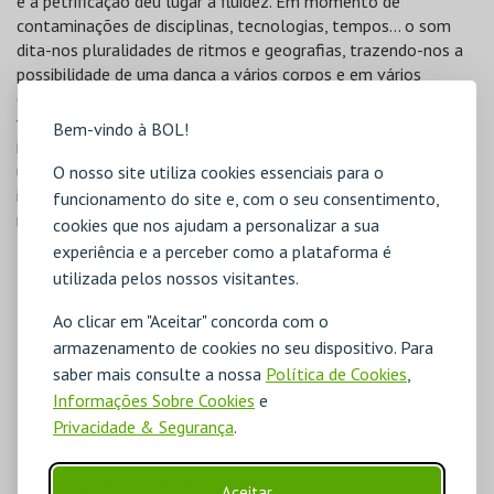
e a petrificação deu lugar à fluidez. Em momento de
contaminações de disciplinas, tecnologias, tempos… o som
dita-nos pluralidades de ritmos e geografias, trazendo-nos a
possibilidade de uma dança a vários corpos e em vários
espaços em simultâneo. A partir das provocações sonoras e
visuais de artistas como Christian Marclay e Paulo Furtado,
Bem-vindo à BOL!
iremos viajar em experiências artísticas onde a música assume
um papel de narrador e provocar o espetador a bailes
O nosso site utiliza cookies essenciais para o
inusitados, entre o erudito e o popular, o experimental e o
funcionamento do site e, com o seu consentimento,
reconhecível.
cookies que nos ajudam a personalizar a sua
experiência e a perceber como a plataforma é
16/05/2026, 10:30 — Sessão aberta: Encontro no
utilizada pelos nossos visitantes.
Museu (Inscrições para
visitar.maat@edp.pt
)
18/05/2026, 15:30 — Sessão online
Ao clicar em "Aceitar" concorda com o
30/05/2026, 10:30 — Encontro no museu
armazenamento de cookies no seu dispositivo. Para
01/06/2026, 15:30 — Sessão online
saber mais consulte a nossa
Política de Cookies
,
15/06/2026, 15:30 — Sessão online
Informações Sobre Cookies
e
27/06/2026, 10:30 — Encontro no museu
Privacidade & Segurança
.
29/06/2026, 15:30 — Sessão online
07/09/2026, 15:30 — Sessão online
21/09/2026, 15:30 — Sessão online
Aceitar