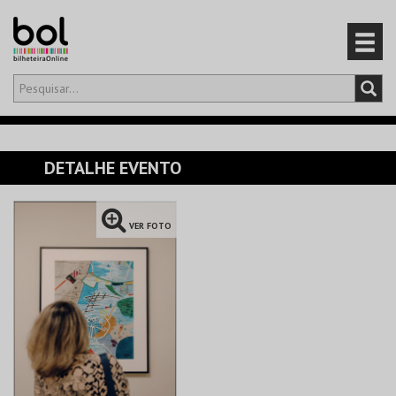
Olá,
iniciar sessão
PT
0
CARRINHO
DETALHE EVENTO
EVENTOS
VER FOTO
CARTÕES
PRODUTOS