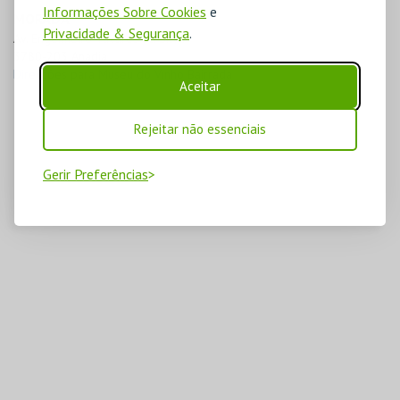
Informações Sobre Cookies
e
MORADA
Privacidade & Segurança
.
Av. Engenheiro Tavares da Silva

3780-203 Anadia
Direcções para Museu do Vinho Bairrada
Aceitar
Rejeitar não essenciais
Gerir Preferências