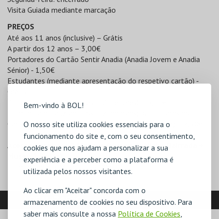
Visita Guiada mediante marcação
PREÇOS
Até aos 11 anos (inclusive) – Grátis
A partir dos 12 anos – 3,00€
Portadores do Cartão Sentir Anadia (Anadia Jovem e Anadia
Sénior) - 1,50€
Estudantes (mediante apresentação do respetivo cartão) -
Grátis
Bilhete Família (2 adultos + 2 menores) – 5,00€
Bem-vindo à BOL!
Bilhete Família (2 adultos + 2 menores) p/ Titulares do
Cartão Sentir Anadia (Anadia Jovem e Anadia Sénior) – 2,50€
O nosso site utiliza cookies essenciais para o
funcionamento do site e, com o seu consentimento,
Acesso Geral aos 2 Museus (Museu do Vinho Bairrada +
cookies que nos ajudam a personalizar a sua
Museu 2 Rodas)
experiência e a perceber como a plataforma é
Bilhete Geral 2 Museus – 5,00€
utilizada pelos nossos visitantes.
Ao clicar em "Aceitar" concorda com o
LOCALIZAÇÃO
armazenamento de cookies no seu dispositivo. Para
saber mais consulte a nossa
Política de Cookies
,