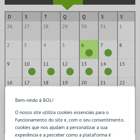
D
S
T
Q
Q
S
S
26
27
28
29
30
31
1
2
3
4
5
6
7
8
9
10
11
12
13
14
15
16
17
18
19
20
21
22
Bem-vindo à BOL!
23
24
25
26
27
28
29
O nosso site utiliza cookies essenciais para o
funcionamento do site e, com o seu consentimento,
30
31
1
2
3
4
5
cookies que nos ajudam a personalizar a sua
experiência e a perceber como a plataforma é