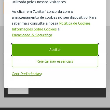
utilizada pelos nossos visitantes.
ANTERIOR
Ao clicar em "Aceitar" concorda com o
armazenamento de cookies no seu dispositivo. Para
saber mais consulte a nossa
Política de Cookies
,
Informações Sobre Cookies
e
Privacidade & Segurança
.
PASSO
- SESSÃO
Escolha a sessão pretendida
Aceitar
PASSO
- EVENTO
Rejeitar não essenciais
PALESTRA TEMÁTICA PC
TEATRO & ARTE | MUSEU
Gerir Preferências
MHNC-UP - POLO CENTRAL
MHNC-UP