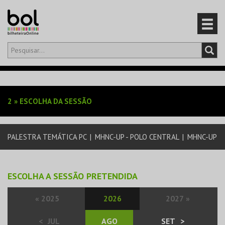
Olá,
iniciar sessão
PT
0
CARRINHO
2
»
ESCOLHA DA SESSÃO
EVENTOS
PALESTRA TEMÁTICA PC
|
MHNC-UP - POLO CENTRAL
|
MHNC-UP
CARTÕES
PRODUTOS
ESCOLHA A SESSÃO PRETENDIDA
«
2025
2026
2027
»
<
JUL
AGO
SET
>