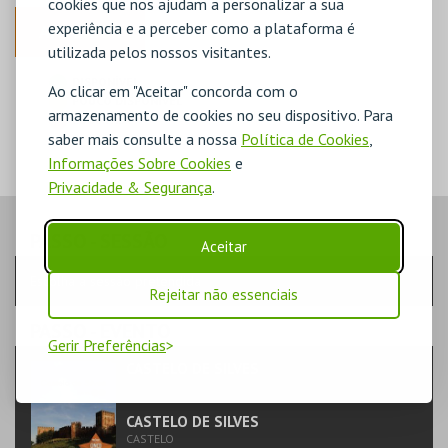
cookies que nos ajudam a personalizar a sua
experiência e a perceber como a plataforma é
ANTERIOR
utilizada pelos nossos visitantes.
DISPONÍVEL
Ao clicar em "Aceitar" concorda com o
POUCO DISPONÍVEL
armazenamento de cookies no seu dispositivo. Para
ESGOTADO
saber mais consulte a nossa
Política de Cookies
,
Informações Sobre Cookies
e
Privacidade & Segurança
.
PASSO
- SESSÃO
Aceitar
Escolha a sessão pretendida
Rejeitar não essenciais
PASSO
- EVENTO
Gerir Preferências
CASTELO DE SILVES
TEATRO & ARTE | MONUMENTO
CASTELO DE SILVES
CASTELO