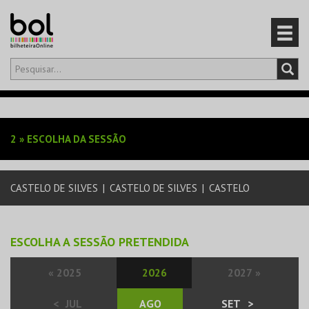
Olá,
iniciar sessão
PT
0
CARRINHO
2
»
ESCOLHA DA SESSÃO
EVENTOS
CASTELO DE SILVES
|
CASTELO DE SILVES
|
CASTELO
CARTÕES
PRODUTOS
ESCOLHA A SESSÃO PRETENDIDA
«
2025
2026
2027
»
<
JUL
AGO
SET
>