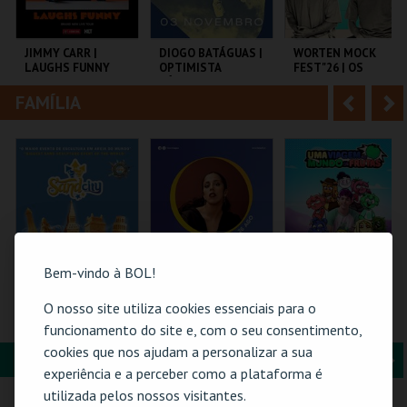
i
n
o
t
JIMMY CARR |
DIOGO BATÁGUAS |
WORTEN MOCK
LAUGHS FUNNY
OPTIMISTA
FEST"26 | OS
r
e
CÉPTICO
PRIMOS
FAMÍLIA
A
S
COLISEU DE LISBOA
TAGV
CINEMA SÃO JORGE .
n
e
t
g
MAIS INFO
MAIS INFO
MAIS INFO
e
u
COMPRAR
COMPRAR
COMPRAR
r
i
i
n
Bem-vindo à BOL!
o
t
O nosso site utiliza cookies essenciais para o
SAND CITY – O
26-AGOSTO |
TORAJO | UMA
MAIOR PARQUE DE
FATACIL"26
VIAGEM AO MUNDO
funcionamento do site e, com o seu consentimento,
r
e
ESCULTURAS EM
DAS FRUTAS
cookies que nos ajudam a personalizar a sua
AREIA DO MUNDO
FORMAÇÃO & EDUCAÇÃO
A
S
SAND CITY
PARQ. FEIRAS E
COLISEU DE LISBOA
experiência e a perceber como a plataforma é
EXPOSIÇÕES
n
e
utilizada pelos nossos visitantes.