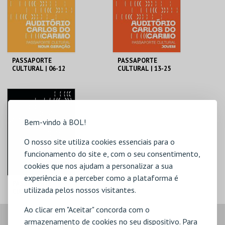
PASSAPORTE
PASSAPORTE
CULTURAL | 06-12
CULTURAL | 13-25
ANOS
ANOS
MUNICÍPIO DE
MUNICÍPIO DE
LAGOA
LAGOA
06-12 ANOS
13-25 ANOS
Bem-vindo à BOL!
MAIS INFO
MAIS INFO
O nosso site utiliza cookies essenciais para o
COMPRAR
COMPRAR
funcionamento do site e, com o seu consentimento,
cookies que nos ajudam a personalizar a sua
experiência e a perceber como a plataforma é
PASSAPORTE
utilizada pelos nossos visitantes.
CULTURAL | 26-64
ANOS
MUNICÍPIO DE
Ao clicar em "Aceitar" concorda com o
LAGOA
armazenamento de cookies no seu dispositivo. Para
26-64 ANOS